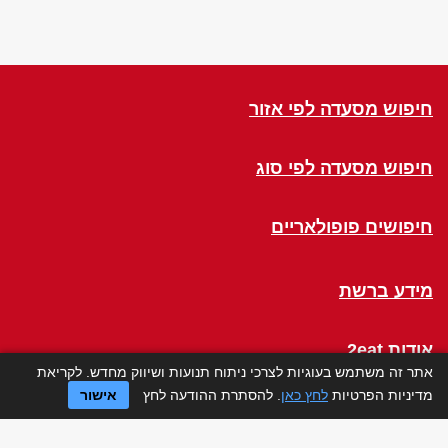
חיפוש מסעדה לפי אזור
חיפוש מסעדה לפי סוג
חיפושים פופולאריים
מידע ברשת
אודות 2eat
אתר זה משתמש בעוגיות לצרכי ניתוח תנועות ושיווק מחדש. לקריאת
מדיניות הפרטיות
לחץ כאן
. להסתרת ההודעה לחץ
אישור
Click a Table