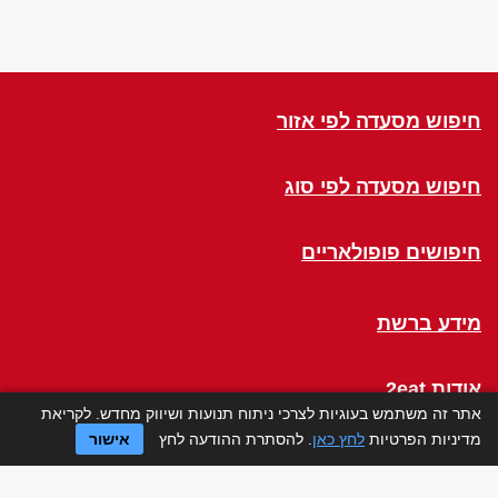
חיפוש מסעדה לפי אזור
חיפוש מסעדה לפי סוג
חיפושים פופולאריים
מידע ברשת
אודות 2eat
אתר זה משתמש בעוגיות לצרכי ניתוח תנועות ושיווק מחדש. לקריאת
מדיניות הפרטיות
לחץ כאן
. להסתרת ההודעה לחץ
אישור
Click a Table