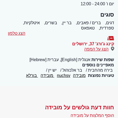
יום ו' 24:00 - 12:00
סוגים
דגים,
ברים / פאבים,
בר יין,
בשרים,
איטלקיות,
ספרדית,
טאפאס
הצג טלפון
קינג ג'ורג' 37
,
ירושלים
הצג על המפה
שפות שירות
אנגלית [English], עברית [Hebrew]
מאפיינים נוספים
בירה מהחבית
בר אלכוהול
יש יין
טעויות נפוצות
מובידה
nuchsv
מןבידה
בורלא
חוות דעת גולשים על מובידה
הוסף המלצות על מובידה