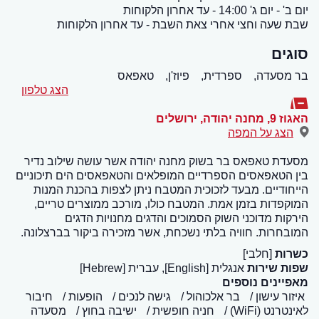
יום ב' - יום ג' 14:00 - עד אחרון הלקוחות
שבת שעה וחצי אחרי צאת השבת - עד אחרון הלקוחות
סוגים
בר מסעדה,
ספרדית,
פיוז'ן,
טאפאס
הצג טלפון
האגוז 9, מחנה יהודה
,
ירושלים
הצג על המפה
מסעדת טאפאס בר בשוק מחנה יהודה אשר עושה שילוב נדיר
בין הטאפאסים הספרדיים המופלאים והטאפאסים הים תיכוניים
הייחודיים. מבעד לזכוכית המטבח ניתן לצפות בהכנת המנות
המוקפדות בזמן אמת. המטבח כולו, מורכב ממוצרים טריים,
הירקות מדוכני השוק הסמוכים והדגים מחנויות הדגים
המובחרות. חוויה בלתי נשכחת, אשר מזכירה ביקור בברצלונה.
כשרות
[חלבי]
שפות שירות
אנגלית [English], עברית [Hebrew]
מאפיינים נוספים
איזור עישון
בר אלכוהול
גישה לנכים
הופעות
חיבור
לאינטרנט (WiFi)
חניה חופשית
ישיבה בחוץ
מסעדה