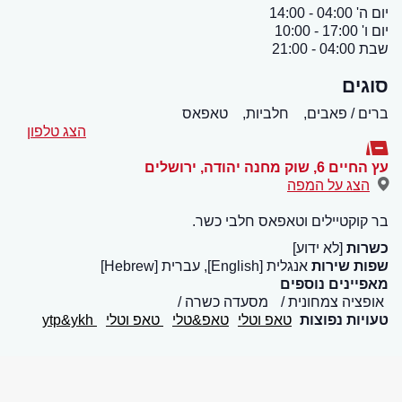
יום ה' 04:00 - 14:00
יום ו' 17:00 - 10:00
שבת 04:00 - 21:00
סוגים
ברים / פאבים,
חלביות,
טאפאס
הצג טלפון
עץ החיים 6, שוק מחנה יהודה
,
ירושלים
הצג על המפה
בר קוקטיילים וטאפאס חלבי כשר.
כשרות
[לא ידוע]
שפות שירות
אנגלית [English], עברית [Hebrew]
מאפיינים נוספים
אופציה צמחונית
מסעדה כשרה
טעויות נפוצות
טאפ וטלי
טאפ&טלי
טאפ וטלי
ytp&ykh