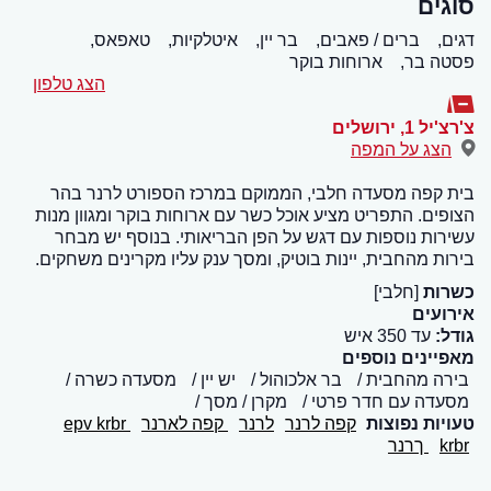
סוגים
דגים,
ברים / פאבים,
בר יין,
איטלקיות,
טאפאס,
פסטה בר,
ארוחות בוקר
הצג טלפון
צ'רצ'יל 1
,
ירושלים
הצג על המפה
בית קפה מסעדה חלבי, הממוקם במרכז הספורט לרנר בהר
הצופים. התפריט מציע אוכל כשר עם ארוחות בוקר ומגוון מנות
עשירות נוספות עם דגש על הפן הבריאותי. בנוסף יש מבחר
בירות מהחבית, יינות בוטיק, ומסך ענק עליו מקרינים משחקים.
כשרות
[חלבי]
אירועים
גודל:
עד 350 איש
מאפיינים נוספים
בירה מהחבית
בר אלכוהול
יש יין
מסעדה כשרה
מסעדה עם חדר פרטי
מקרן / מסך
טעויות נפוצות
קפה לרנר
לרנר
קפה לארנר
epv krbr
krbr
ךרנר