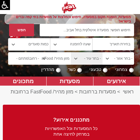
מסעדות, הזמנת מקום במסעדה, חיפוש והמלצות על מסעדות בתי קפה וברים
בישראל
צמחוני
טבעוני
כשר
מהדרין
אירועים
מסעדות
מתכונים
ראשי
>
מסעדות ברחובות
>
מזון מהיר/ FastFood ברחובות
מתכננים אירוע?
כל המסעדות וכל האפשרויות
במרחק לחיצה אחת