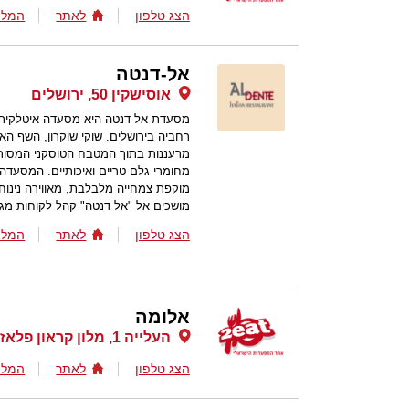
הצג טלפון
לאתר
המלצ
אל-דנטה
אוסישקין 50, ירושלים
מסעדת אל דנטה היא מסעדה איטלקית 
רחביה בירושלים. שוקי שוקרון, השף הא
מרעננות בתוך המטבח הטוסקני המסורת
מחומרי גלם טריים ואיכותיים. המסעדה
מוקפת צמחייה מלבלבת, מאווירה נינוח
מושכים אל "אל דנטה" קהל לקוחות מגוו
הצג טלפון
לאתר
המלצ
אלומה
העלייה 1, מלון קראון פלאזה, ירושלים
הצג טלפון
לאתר
המלצ