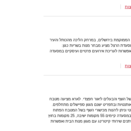
ות
הממוקמת בירושלים, במרחק הליכה מהכותל והעיר
עדת הרצל מציע מבחר מנות בשריות כגון:
 אפשרות לעריכת אירועים פרטיים ועיסקיים במסעדה
ות
ו של השף והבעלים ליאור חפצדי. לארא מציעה מטבח
 אותנטיות ובתפריט ישנם מגוון ספיישלים מתחלפים.
 וניתן ליהנות מכישורי השף בשל המטבח הפתוח
במסעדה. במקום ניתן לערוך אירועים- במסעדה קיימים 55 מקומות ישיבה, 25 מקומות בחוץ
ות. בנוסף, ניתנים שירותי קייטרינג עם מגוון מנות הבית ואפשרות