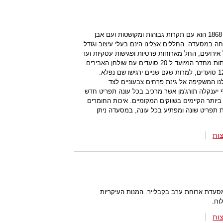
מבנה האבן היפהפה בו שוכנת מסעדת 1868 הוא עם תקרות גבוהות ומקושטות ועם אבן
ה במסעדה. החללים אצלינו הינם בעלי עיצוב וגודל
ל אירועים, החל מארוחות פרטיות ופגישות עסקיות ועד
אירועים משפחתיים כמו בר מצוות ובריתות.מחדר המיועד ל 20 סועדים עם שולחן האבירים
ועד החדר הפרטי שלנו אשר מתאים ל 12 סועדים, למרות שגם שניים ירגישו שם נפלא.
נו המשקיפה אל גינת פרחים צבעוניים לצד
 יענקלה תורג'מן אשר מרכיב בכל עונה תפריט חדש
ביותר הקיימים בשווקים המקומיים. איכות החומרים
 תפריט שונה ומפתיע בכל עונה, במסעדה ניתן
ות
סעדת ארוחת ערב בקבלייר. המנות העיקריות
וח.
ות