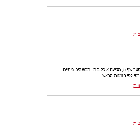
ות
רחל בן אלול, המשתתפת בתוכנית מאסטר שף 5, מציעה אוכל ביתי ותבשילים ביתיים
טי לפי הזמנות מראש.
ות
ות