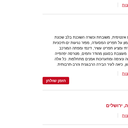
ות
אינטימית, משובחת וכשרה השוכנת בלב שכונת
מון על תפריט המסעדה, מפזר נגיעות ים-תיכוניות
י ומציע תפריט עשיר, דינמי ומפתה המורכב
 מעוצבת בסגנון מהודר וחמים, מטרסה יפהפייה
ה ונעימה ומתערוכות אמנים מתחלפות. כל אלה
ן, כיאה לעיר הבירה הרבגונית והרב-תרבותית.
ות
הזמן שולחן
ות