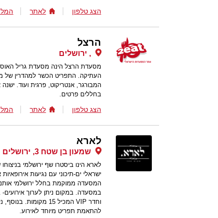
הצג טלפון
לאתר
המלצ
הרצל
, ירושלים
מסעדת הרצל הינה מסעדת גריל האוס 
העתיקה. התפריט הכשר למהדרין של מס
המבורגר, אנטריקוט, פרגית ועוד. ישנה
בחללים פרטים.
הצג טלפון
לאתר
המלצ
לארא
שמעון בן שטח 3, ירושלים
לארא הינו ביסטרו שף ירושלמי בניצוח
ישראלי ים-תיכוני עם נגיעות אירופאיות
המסעדה ממוקמת בחלל ירושלמי אותנטי
וחדר VIP המכיל 15 מקומ
להתאמת תפריט מיוחד לאירוע.