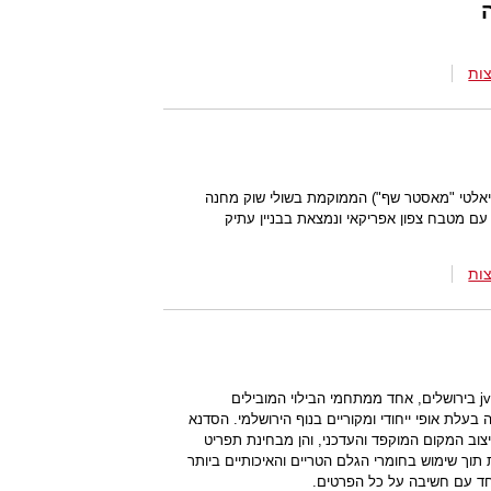
ות
ריאלטי "מאסטר שף") הממוקמת בשולי שוק מחנה
עם מטבח צפון אפריקאי ונמצאת בבניין עתיק
ות
מסעדת הסדנא שוכנת ברובע המדיה jvp בירושלים, אחד ממתחמי הבילוי המובילים
עלת אופי ייחודי ומקוריים בנוף הירושלמי. הסדנא
צוב המקום המוקפד והעדכני, והן מבחינת תפריט
 תוך שימוש בחומרי הגלם הטריים והאיכותיים ביותר
יחד עם חשיבה על כל הפרטים.