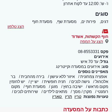
ו'- ש': 12:00 עד לקוח אחרון
סוגים
דגים,
פירות ים,
מסעדת שף,
מסעדת חוף
הצג טלפון
חוף הקשתות
,
אשדוד
הצג על המפה
פקס
08-8553331
אירועים
גודל:
עד 70 איש
סוג:
אירועים במסעדה וקייטרינג
מאפיינים נוספים
אופציה צמחונית
איזור ללא עישון
בירה מהחבית
בר
אלכוהול
גישה לנכים
חניה חופשית
יש יין
יש להזמין
מקום מראש
ישיבה בחוץ
מזגן
מסעדת חוף
מקום
רומנטי
מקרן / מסך
מתאים לילדים
שירותים לנכים
טעויות נפוצות
טרין
תרין
טארין
כתבות על המסעדה