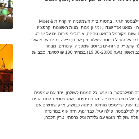
בערב הסילבסטר ייחגג במסעדת בויה התל אביבית נשף סילבסטר חגיגי, בחסות בית השמפניה היוקרתית Moet &
ניה - מואט אנד שנדון, ומגוון מנות. מנות ראשונות: קרפצ'יו
שום מקורמל בדואט טחינה; אורנג'יני פירות-ים על יוגורט
לו על הגריל ברוטב שאלוט ויין אדום; פילה דג-ים על מנגולד
וי קוקטייל פירות-ים ברוטב שמפניה. קינוחים: מבחר
טארטלטים עם פירות העונה. הנשף ייחגג בשני סבבים: סבב ראשון (געה 19:00-20:00) במחיר 190 ₪ לסועד. סבב שני
הסילבסטר, בו יוגשו כל המנות לשולחן, יחד עם שמפניה
יפי על בסיס שמפנייה. מנות פתיחה: אנטיפסטי + לחם הבית
כבד עוף, שרימפס מוחיטו, סינטה כבושה, מרק שורשים עם
רק לסילבסטר, פילה עגל, כבד עוף, חזה עוף במרינדה
לה שוקולד מוגש עם גלידת וניל צרפתי; טרין חלבה;