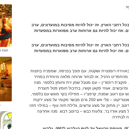
!
ל רחבי הארץ. זה יכול להיות מסיבות במועדונים, ערב
ם. וזה יכול להיות גם ארוחות ערב מפוארות במסעדות
ל רחבי הארץ. זה יכול להיות מסיבות במועדונים, ערב
ם. וזה יכול להיות גם ארוחות ערב מפוארות במסעדות
חוות ה
ווירה רומנטית ושקטה, עם פונץ' בכניסה, שמפניה בחצות
 מהתפריט הרגיל, או לבחור ארוחה מלאה מיוחדת במחיר
ה. פוקצ'ת רוזמרין – עם מטבל שמן זית וחומץ בלסמי. מנה
מיובשים, אגוזי פקאן וקשיו, בתיבול חומץ פטל תוצרת
וגש עם רוטב שמנת; קרפצ'יו – מפילה בקר מוגש עם בלסמי,
גבינת פרמז'ן ועלי רוקט; מרק היום. מנה עיקרית לבחירה: אנטריקוט – צלי אש 250 גרם מבשר מקומי על מצע ירקות
ב
רוטב יין מתוק על מצע עדשים; גלילת חזה עוף – במילוי חזה
על מצע אורז בר; צלעות כבש – ברוטב דבש. מנה אחרונה
ה לבחירה.