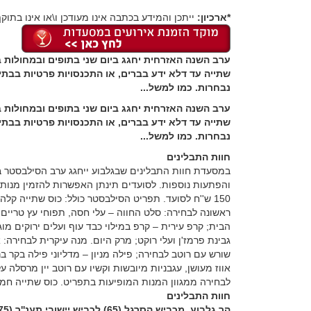
*ארכיון:
ייתכן והמידע בכתבה אינו מעודכן ו\או אינו בתוקף
ערב השנה האזרחית יחגג ביום שני בתופים ובמחולות בכ
שתייה עד דלא ידע בברים, או התכנסויות פרטיות בבתי
נבחרות. כמו למשל...
ערב השנה האזרחית יחגג ביום שני בתופים ובמחולות בכ
שתייה עד דלא ידע בברים, או התכנסויות פרטיות בבתי
נבחרות. כמו למשל...
חוות התבלינים
במסעדת חוות התבלינים שבגלבוע ייחגג ערב הסילבסטר בא
והפתעות נוספות. לסועדים תינתן האפשרות להזמין מנות
150 ש''ח לסועד. תפריט הסילבסטר כולל: כוס שתייה קל
ראשונה לבחירה: סלט החווה – עלי חסה, תפוחי עץ טריים ו
הבית; קרפ עירית – קרפ במילוי כבד עוף ועלים ירוקים מ
שורש עם רוטב לבחירה; פילה מניון – מדליוני פילה בקר ב
אווז מעושן, עגבניות מיובשות וקשיו עם רוטב יין מרסלה 
לבחירה ממגוון המנות המופיעות בתפריט. כוס שתייה חמ
חוות התבלינים
הר גלבוע, מכביש הסרגל (65) לכביש יישובי תענ''ך (675), מצומת יזרעאל עד לנוף הגלבוע (667), גלבוע.