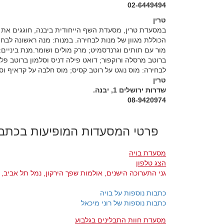
02-6449494
טרין
הכוללת מגוון של מנות לבחירה. במנות: ‏‏מנה ראשונה לבחי
מור עם תותים וגרנדסמיט; מרק מולים ושומר.מנת ביניים:
ברוטב מרסלה ורוקפור; דואט פילה דניס וסלמון ברוטב פלפ
לבחירה: מוס נוגט על רוטב קסיס; מוס חלבה על קדאיף וסי
טרין
שדרות ירושלים 1, יבנה.
08-9420974
פרטי המסעדות המופיעות בכתב
מסעדת בויה
הצג טלפון
גני התערוכה הישנים, אולמות שפך הירקון, נמל תל אביב, 
כתבות נוספות על בויה
כתבות נוספות של רוני מיכאל
מסעדת חוות התבלינים בגלבוע