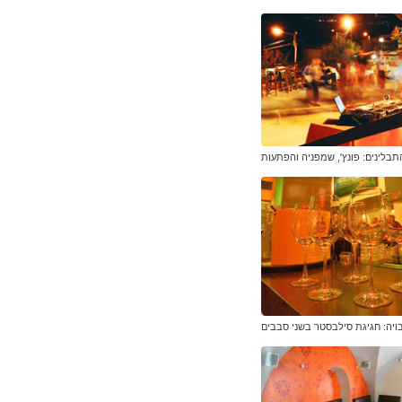
תבלינים: פונץ', שמפניה והפתעות
ויה: חגיגת סילבסטר בשני סבבים