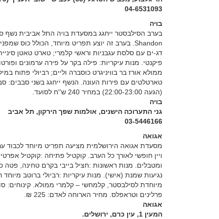
04-6531093
בויה
Shandon. בערב זה יוצע תפריט מיוחד, הכולל כוס שמפ
דג-ים עם סלסת עגבניות וראשי קלמרי; טארט טאטן סינייה ו
פיקנטי. מנות עיקריות: פילה בקר על פירה ערמונים ופורטוב
ממולא אורז בר בוויניגרט כוסברה וליים; רביולי פתוח במיל
(הגעה 22:00-23:00) במחיר 240 ש''ח לסועד.
בויה
גני התערוכה הישנים, אולמות שפך הירקון, תל אביב
03-5446166
אגואה
מסעדת אגואה הירושלמית מציעה תפריט מיוחד לכבוד ערב 
ויין חופשי לאורך כל הערב. קוקטיל פתיחה :קוקטיל אפרט
ומטבלים. מנות ראשונות :חציל בייבי בקרם טחינה, פטה 
נגיעות שמנת (אישי). מנות עיקריות :רביולי ברוטב מיוחד 
מיוחדת לסילבסטר, קלמחשי – קלמרי ממולא. קינוחים: סופ
פרלינים וטראפלס. מחיר הארוחה לאדם: 225 ₪.
אגואה
המעין 1, עין כרם, ירושלים.