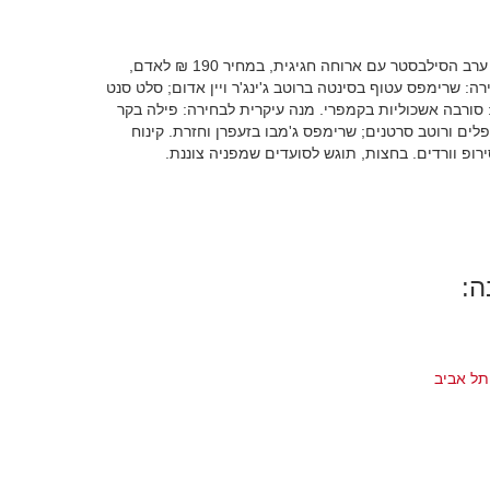
במסעדת טרין, מסעדת השף הייחודית ביבנה, חוגגים את ערב הסילבסטר עם ארוחה חגיגית, במחיר 190 ₪ לאדם,
רה: שרימפס עטוף בסינטה ברוטב ג'ינג'ר ויין אדום; סלט סנט
 סורבה אשכוליות בקמפרי. מנה עיקרית לבחירה: פילה בקר
לים ורוטב סרטנים; שרימפס ג'מבו בזעפרן וחזרת. קינוח
רופ וורדים. בחצות, תוגש לסועדים שמפניה צוננת.
ה:
תל אביב