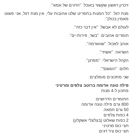
זיכרון ראשון שקשור באוכל: ''הדגים של אמא''.
מנת דגל: ''כל המנות בתפריט שלנו אהובות עלי, אין מנת דגל, אני פשוט
מאמין בכולן''.
לעולם לא אבשל: ''אין דבר כזה''.
חומרים אהובים: ''בשר, פירות-ים''.
אוהב לאכול: ''שווארמה''.
השראה: ''אשתי''.
הקהל הישראלי: ''מפרגן''.
חלום: ''הוגשם!''.
שני מתכונים מומלצים:
פילה טונה אדומה ברוטב צלפים ומרטיני
מתכון ל-4 מנות
החומרים הדרושים:
800 גרם פילה טונה אדומה
50 גרם חמאה
4 כפות צלפים
2 כפות שאלוט (בצלצלי אשקלון)
חצי כוס מרטיני
חצי כוס ציר דגים