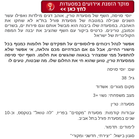
יוסי סויסה, השף של מסעדת טרין, אוהב דגים מילדות ואפילו עשר
השנים שבילה במטבח של מסעדת פורל בת''א לא שחקו את
האהבה. במסעדה שלו ביבנה הוא מבשל אותם וגם פירות ים, בשרים
וכמובן, טרינים. כרטיס ביקור עם השף שהציב את יבנה על המפה
הקולינרית של ישראל
אפשר לנהל ויכוחים פילוסופיים על תפקידם של חלומות כמנוף בכל
מישורי החיים, אבל גם אם הבודהיזם מכם והלאה, אי אפשר שלא
להתפעל ממי שמצהיר בגאווה שהגשים את חלומו. השף יוסי סויסה
ממסעדת טרין, טוען שהוא חי את החלום שלו. מה שבטוח, טעים לו
שם: יוסי סויסה
גיל: 38
מקום מגורים: אשדוד
מצב משפחתי: נשוי +3
מסעדה: טרין
עבודות קודמות: מסעדת ''מקסים'' בפריז, ''לה טואל'' בטקסס, וכ-10
שנים במסעדת פורל בתל אביב.
לימודים: תדמור.
סגנון בישול: ''יצירתי, חדשני ומקורי''