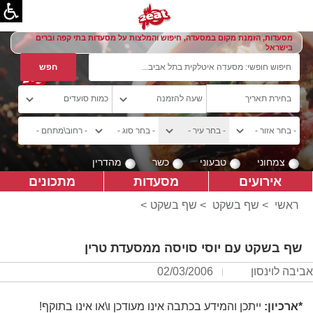
מסעדות, הזמנת מקום במסעדה, חיפוש והמלצות על מסעדות בתי קפה וברים
בישראל
צמחוני
טבעוני
כשר
מהדרין
אירועים
מסעדות
מתכונים
ראשי
>
שף בשקט
>
שף בשקט
>
שף בשקט עם יוסי סויסה ממסעדת טרין
אביבה לוינסון
02/03/2006
*ארכיון:
ייתכן והמידע בכתבה אינו מעודכן ו\או אינו בתוקף!