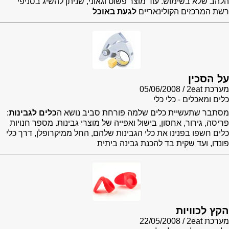
הלהב שלא בשימוש. עוד מוצר פשוט וגאוני, שניתן להשיג בסניפי
רשת המרכזים הקולינאריים
לגעת באוכל
על הסכין
מערכת 2eat
05/06/2008
כלים ומאכלים - כלי כלי
מסתבר שתעשיית כלים שלמה פורחת סביב נושא ה
כלים לגבינות
:
פריסה, גירור, אחסון, בישול ואפייה של מוצרי גבינות. מספר חנויות
כלים חשפו בפנינו את כלי הגבינות שלהם, החל ממיקרופלן, דרך כלי
פונדו, ועד שקית בד להכנת גבינה ביתית
הקץ לכוויות
מערכת 2eat
22/05/2008