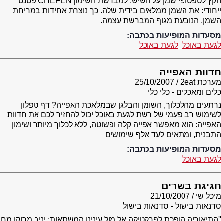
הקץ לטפטופי שמן על השיש. למברשת השימון CHEFEN פטנט
ייחודי: את השמן ממלאים בידית שלה. כך נוצרת אחידות במריחת
השמן, הנובעת מגוף המברשת עצמה.
מסעדות המופיעות בכתבה:
לגעת באוכל
לגעת באוכל
חדוות האפייה
מערכת 2eat
25/10/2007
כלים ומאכלים - כלי כלי
נרתעים מהלכלוך, השומן והבלגן שבמלאכת האפייה? דף טפלון
לשימוש רב פעמי של רשת לגעת באוכל יכול להחזיר לכם את חדוות
האפייה: הוא מאפשר אפייה קלה ופשוטה, ללא לכלוך מיותר ושימון
התבנית, ומתאים לעד אלף שימושים
מסעדות המופיעות בכתבה:
לגעת באוכל
חגיגת בשרים
מיכל שי
21/10/2007
סדנאות בישול - סדנאות בישול
''התיאוריה הופכת לפרקטיקה אל מול עינינו המשתאות: יניב מרוקן מח