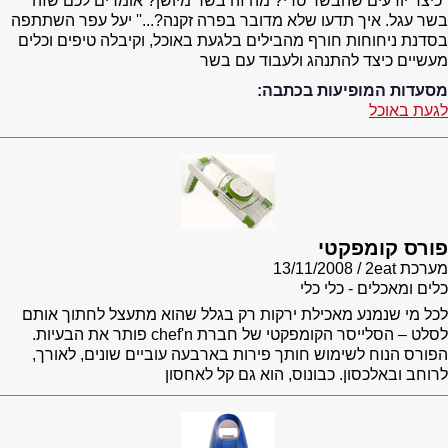
''כיצד יודעים שהבשר טרי? מה זה בשר מיושן? אומרים לכם שזה
בשר עגל. איך תדעו שלא מדובר בפרה זקנה?...'' יעל עפר השתתפה
בסדנת ניחוחות חורף מהבילים בלגעת באוכל, וקיבלה טיפים וכלים
מעשיים כיצד להתנהג ולעבוד עם בשר
מסעדות המופיעות בכתבה:
לגעת באוכל
פורס קומפקטי
מערכת 2eat
13/11/2008
כלים ומאכלים - כלי כלי
לכל מי שנמנע מאכילת ירקות רק בגלל שהוא מתעצל לחתוך אותם
לסלט – הסלייסר הקומפקטי של חברת chef'n פותר את הבעיות.
הפורס הנוח לשימוש חותך פירות בארבעה עוביים שונים, לאורך,
לרוחב ובאלכסון. כבונוס, הוא גם קל לאחסון