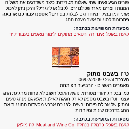
פורים הגיע ואיתו שתי שאלות מטרידות: כיצד משדרגים את משלוח
המנות ויוצרים מארז שכולם ירצו לקבל או להגריל? והיכן ניתן לאכול
אוזני המן במילוי מיוחד וגם לבלות בפורים?
אספנו עבורכם ארבעה
פתרונות
לסוגיות אשר מעלה החג
מסעדות המופיעות בכתבה:
לגעת באוכל
אינדירה
חטאים מתוקים
לימור מאפים בעבודת יד
ט''ו בשבט מתוק
מערכת 2eat
06/02/2009
מאמרים ראשיים - הרביעיה הפותחת
כמו בכל חג יהודי מסורתי, נושא האוכל חשוב לא פחות מחגיגת החג
עצמו, וט''ו בשבט מספק לא רק חגיגה לאילנות אלא גם מנהג טעים
ומתוק של אכילת פירות יבשים. לפניכם ארבע מסעדות החוגגות את
החג בדרכים שונות ומיוחדות
מסעדות המופיעות בכתבה:
לגעת באוכל
כרמלה בנחלה
Meat and Wine Co
לה מולאן