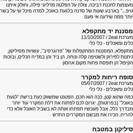
מעצמות להכנת רביכה, צולה על הפלטה מדליוני פילה, וחולק איתנו
טיפ...'' בארבע שעות של סדנה בלגעת באוכל, למדה מיכל שי על בשר
יותר ממה שידעה אי פעם
מסננת יד מתקפלא
מערכת 2eat
11/10/2007
כלים ומאכלים - כלי כלי
מתקפלא, המסננות המתקפלות של ''פרוגרסיב'', עשויות מסיליקון,
ניתנות לפירוק ולשטיפה קלה ונוחה, הן ביד והן במדיח הכלים, ובזכות
הקיפול הן תופסת פחות מקום אחסון
סופח ריחות למקרר
מערכת 2eat
05/07/2007
כלים ומאכלים - כלי כלי
כמה שהוא קטן, ככה הוא חכם. הפטנט שמשווק כעת ברשת ''לגעת
באוכל'' (בפרוטות), יגרום לכם לפתוח את דלת המקרר עוד יותר
מבדרך כלל, אבל מעכשיו תפתחו אותה לא בשביל האוכל אלא כדי
להריח. הכירו את מבשם המקררים החדש
סיליקון במטבח