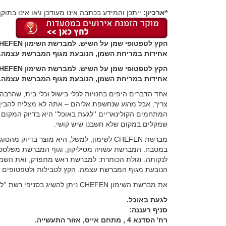
*ארכיון:
ייתכן והמידע בכתבה אינו מעודכן ו\או אינו בתוקף
אחידות במריחת השמן, הנובעת מגוף המברשת עצמה.
אחידות במריחת השמן, הנובעת מגוף המברשת עצמה.
אחד הדברים היפים בחנויות לכלי בישול וכלי בית, שהר
צריך, אבל מרגע שנחשפת אליהם – אתה לא מצליח להבין
המתחמים הקולינאריים ''לגעת באוכל'' היא בדיוק המקום
שמקלים במקום שלא חשבנו שיש קושי.
מברשת CHEFEN לשימון, למשל, היא מוצר בדיו
במטבח. המברשת עשויה מסיליקון, וגוף המברשת מפלסטיק
לנקותה. וגולת הכותרת: למברשת ראש מתפרק, ואת השמן
הנובעת מגוף המברשת עצמה. הקץ לטבילות ולטפטופים על 
את מברשת השימון CHEFEN ניתן להשיג בסניפי רשת ''לגעת באוכל'' ברעננה ובראשון לציון. מחירה: 73.40 ₪.
לגעת באוכל.
סניף רעננה:
רח' הסדנא 4 , מתחם אייס, אזור התעשייה.