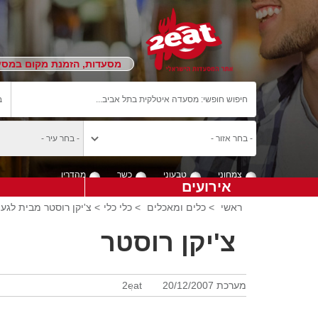
מסעדות, הזמנת מקום במסעד
צמחוני
טבעוני
כשר
מהדרין
אירועים
ראשי
>
כלים ומאכלים
>
כלי כלי
> צ'יקן רוסטר מבית לגע
צ'יקן רוסטר
מערכת 2eat
20/12/2007