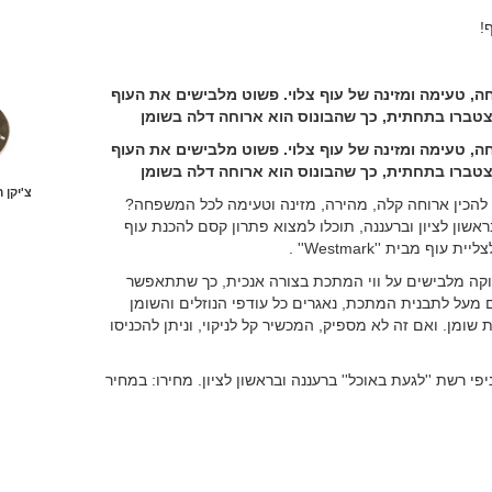
!
 מאפשר הכנה קלה, נוחה, טעימה ומזינה של עוף צלוי. פשוט מלבישים את העוף
 יצטברו בתחתית, כך שהבונוס הוא ארוחה דלה בשומן
 מאפשר הכנה קלה, נוחה, טעימה ומזינה של עוף צלוי. פשוט מלבישים את העוף
 יצטברו בתחתית, כך שהבונוס הוא ארוחה דלה בשומן
צ'יקן 
 להכין ארוחה קלה, מהירה, מזינה וטעימה לכל המשפחה?
ראשון לציון וברעננה, תוכלו למצוא פתרון קסם להכנת עוף
מבית ''Westmark'' .
וקה מלבישים על ווי המתכת בצורה אנכית, כך שתתאפשר
ם מעל לתבנית המתכת, נאגרים כל עודפי הנוזלים והשומן
מן. ואם זה לא מספיק, המכשיר קל לניקוי, וניתן להכניסו
'' Westmark'' ניתן להשיג בסניפי רשת ''לגעת באוכל'' ברעננה ובראשון לציון. מחירו: במחיר