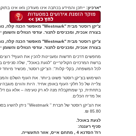
*ארכיון:
ייתכן והמידע בכתבה אינו מעודכן ו\או אינו בתוקף
צ'יקן רוסטר מבית ''Westmark''
בצורה אנכית, ומכניסים לתנור. עודפי הנוזלים והשומן
צ'יקן רוסטר מבית ''Westmark''
בצורה אנכית, ומכניסים לתנור. עודפי הנוזלים והשומן
מחפשים דרכים חדשות ומעניינות להכין את העוף? רוצים
ברשת המרכזים הקולינריים ''לגעת באוכל'', שלה סניפים ב
לכל המשפחה, בקלי קלות'': הצ'יקן רוסטר, מכשיר מיוחד לצליית עוף 
השימוש בצ'יקן רוסטר פשוט ביותר. את העוף השלם והמנ
צלייה של כל חלקי העוף באופן אחיד. היות והווים מוגבהי
בתחתית, כך שמתקבלת מנה לא רק טעימה – אלא גם דלת שו
אל מדיח הכלים.
את הצ'יקן רוסטר של חברת 
85.80 ₪.
לגעת באוכל.
סניף רעננה:
רח' הסדנא 4 , מתחם אייס, אזור התעשייה.