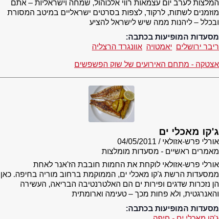
המלצות לערב יום עצמאות רווי אלכוהול, שמחה וישראליות – אתם
מוזמנים לשתות, לרקוד, לצפות בסרטים ישראליים במיטב המסורת
ובכלל – ליהנות ממה שיש לישראל להציע
מסעדות המופיעות בכתבה:
ריבר ירושלים
יאמטויה
אוונגרד הרצליה
אצטקה - מתחם האירועים של שוק הפשפשים
ג'קו מאכלי ים
אורלי פרש-אזולאי
04/05/2011
מאמרים ראשיים - מסעדות מומלצות
אורלי פרש-אזולאי לוקחת את החמות חובבת הז'אנר לאחת
ממסעדות הרשת ג'קו מאכלי ים, הממוקמת ברחוב מוריה בחיפה. כאן
הן נזכרות שדגים ופירות ים הם האלטרנטיבה הבריאה, העשירה
והאנרגטית, ולא פחות מכך – טעימה וארומתית
מסעדות המופיעות בכתבה:
ג'קו מאכלי ים - חיפה