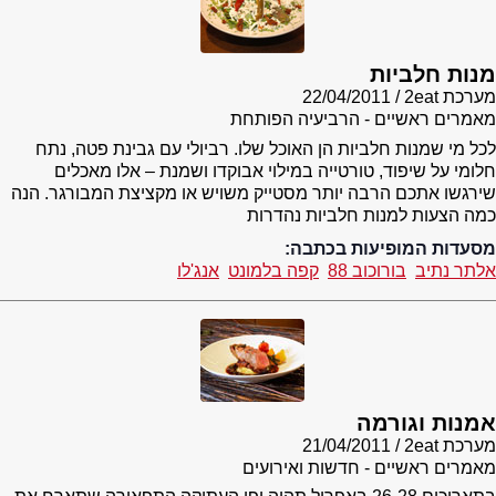
מנות חלביות
מערכת 2eat
22/04/2011
מאמרים ראשיים - הרביעיה הפותחת
לכל מי שמנות חלביות הן האוכל שלו. רביולי עם גבינת פטה, נתח
חלומי על שיפוד, טורטייה במילוי אבוקדו ושמנת – אלו מאכלים
שירגשו אתכם הרבה יותר מסטייק משויש או מקציצת המבורגר. הנה
כמה הצעות למנות חלביות נהדרות
מסעדות המופיעות בכתבה:
אלתר נתיב
בורוכוב 88
קפה בלמונט
אנג'לו
אמנות וגורמה
מערכת 2eat
21/04/2011
מאמרים ראשיים - חדשות ואירועים