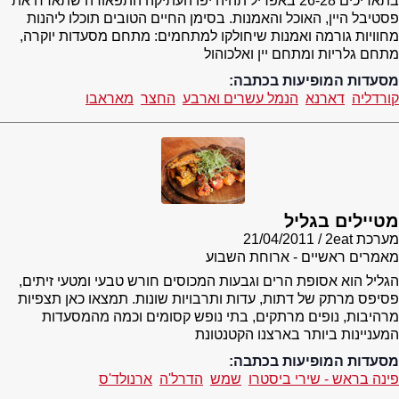
בתאריכים 26-28 באפריל תהיה יפו העתיקה התפאורה שתארח את
פסטיבל היין, האוכל והאמנות. בסימן החיים הטובים תוכלו ליהנות
מחוויות גורמה ואמנות שיחולקו למתחמים: מתחם מסעדות יוקרה,
מתחם גלריות ומתחם יין ואלכוהול
מסעדות המופיעות בכתבה:
קורדליה
דארנא
הנמל עשרים וארבע
החצר
מאראבו
מטיילים בגליל
מערכת 2eat
21/04/2011
מאמרים ראשיים - ארוחת השבוע
הגליל הוא אסופת הרים וגבעות המכוסים חורש טבעי ומטעי זיתים,
פסיפס מרתק של דתות, עדות ותרבויות שונות. תמצאו כאן תצפיות
מרהיבות, נופים מרתקים, בתי נופש קסומים וכמה מהמסעדות
המעניינות ביותר בארצנו הקטנטונת
מסעדות המופיעות בכתבה:
פינה בראש - שירי ביסטרו
שמש
הדרל'ה
ארנולד'ס