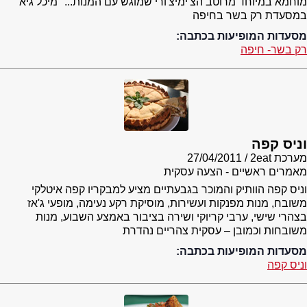
מוחמא במיוחד מרוטב הצ'ימיצ'ורי שמוגש עם המנות..." מיכל גיא
במסעדת רק בשר בחיפה
מסעדות המופיעות בכתבה:
רק בשר- חיפה
וניס קפה
מערכת 2eat
27/04/2011
מאמרים ראשיים - הצעה עסקית
וניס קפה הוותיק והמוכר בגבעתיים מציע למבקריו קפה איטלקי
משובח, מנות מפנקות ועשירות, מוסיקת רקע נעימה, מופעי ג'אז
בצהרי שישי, ערבי קריוקי ושירה בציבור באמצע השבוע, מנות
משובחות וכמובן – עסקית צהריים נהדרת
מסעדות המופיעות בכתבה:
וניס קפה