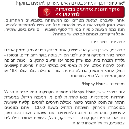
*ארכיון:
ייתכן והמידע בכתבה אינו מעודכן ו\או אינו בתוקף!
אחרי שעברנו יציאת מצרים עם המשפחה בשבועיים האחרונים,
הגיע הזמן לקרוע את העיר וליהנות מכל מה שיש למסעדות להציע.
הנה כמה הצעות כיפיות במיוחד לסוף השבוע – סיורים ביפו, שתייה,
אוכל וריקודים. שמתם לב ששישי בפתח?
קפה יפו – סיור ביפו
קפה יפו, ששוכן בשוק הפשפשים, אתר מרתק בפני עצמו, מזמין אתכם
לסיור בעיר העתיקה והיפה. לפני הסיור, בופה בוקר רחב ידיים, ובסופו -
גלידה תוצרת בית, כמו שרק בקפה יפו יודעים להכין. בין מנות הבופה
תוכלו ליהנות מסלטי ירקות, מאפי פילו במילוי גבינות, פריטטה קישואים
ובצל, לחמי מחמצת, גרנולה ביתית ועוד. החבילה כולה עולה 198 ₪
לזוג, והמחיר כולל הנאה מובטחת.
מקסיקנה – Happy Hour!
עוד בצהרי שישי, Happy Hour במסעדת מקסיקנה התל אביבית הכולל
תחרויות מקסיקניות, בואו להראות להם מי המנצח הגדול. במסגרת
התחרויות תוכלו להוכיח כישורי אכילת תירסים לוהטים וקליעת שעועית
בסומבררו ממרחק. השמחה תתחיל בשעה 13:00, ואתם מוזמנים
להירשם, בונוס מכובד מובטח למנצחים. ואם השמחה תעורר בכם רעב,
נסו את הבוריטו קון קרנה – בשר בקר, בצל, שעועית שחורה ופלפלים
צבעוניים, רק אל תשכחו ליהנות.