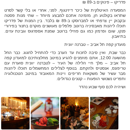
פדריקו – פינוקים ב-89 ₪
המסעדה האיטלקית של כיכר דיזינגוף, לפני, אחרי או בלי קשר לסרט
שתראו בקולנוע חן, מזמינה אתכם למבצע מיוחד – שתי מנות פסטה
ובקבוק יין צרפתי או למברוסקו ב-89 ₪ בלבד. בין המנות של פדריקו
תוכלו ליהנות מאבסיניה ברוטב פלפלים מעושנים מוקרם בתנור בפירורי
פנקו, שום ופרמזן כמו גם פוזילי ברוטב שמנת אספרגוס וגבינת עזים.
בתיאבון.
מועדון קפה תל אביב – טברנה יוונית
כבר שבת, ואין סיבה לחכות עד הערב כדי להתחיל לחגוג. כבר החל
מהשעה 12:00, אתם מוזמנים להגיע במיטב מחלצותיכם למועדון קפה
תל אביב – מלך חיי הלילה של העיר – לטברנה יוונית סוערת עם
טריפונס, אנסטיס ולהקתם. בנוסף לצלילים המחשמלים תוכלו ליהנות
מבר עשיר של משקאות חריפים ויינות המאובזר במיטב הטכנולוגיה
ותפריט נשנושי הופעות – קטנים כגדולים.
ושיהיה לכם סוף שבוע נהדר