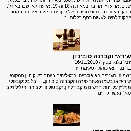
עומר גנור, זמן אמיתי, אייריש מיסט: "מאוחר יותר לדרמבוי בכמאה
שנים, אך עדיין מדובר במאות ה-18 וה-19, אז עוד לא ישבו באירלנד
ובדקו באינטרנט נתוני מכירות של ליקרים במערב אירופה במטרה
לחקות להיט ולעשות כסף בקלות..."
שיראז וקברנה סוביניון
יובל בלנקובסקי
16/11/2010
ברים, יין ואלכוהול - טעימת יין
"שני זני הענבים הפופולריים והמצליחים ביותר בשוק היין המקומי:
שיראז או בשמו האחר סירה והקברנה סוביניון..." יובל בלנקובסקי
ממליץ על יינות חדשים מיקב דלתון, יקב טוליפ, יקב הרי הגליל ויקבי
סגל. נעשה לחיים