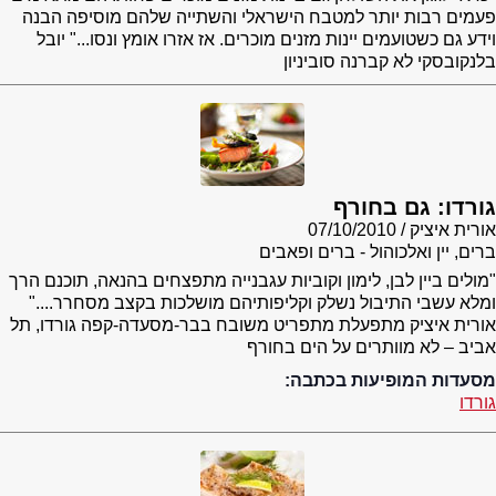
פעמים רבות יותר למטבח הישראלי והשתייה שלהם מוסיפה הבנה
וידע גם כשטועמים יינות מזנים מוכרים. אז אזרו אומץ ונסו..." יובל
בלנקובסקי לא קברנה סוביניון
גורדו: גם בחורף
אורית איציק
07/10/2010
ברים, יין ואלכוהול - ברים ופאבים
"מולים ביין לבן, לימון וקוביות עגבנייה מתפצחים בהנאה, תוכנם הרך
ומלא עשבי התיבול נשלק וקליפותיהם מושלכות בקצב מסחרר...."
אורית איציק מתפעלת מתפריט משובח בבר-מסעדה-קפה גורדו, תל
אביב – לא מוותרים על הים בחורף
מסעדות המופיעות בכתבה:
גורדו