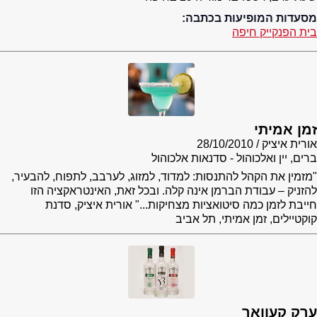
מסעדות המופיעות בכתבה:
בית הפנקייק חיפה
זמן אמיתי
אורית איציק
28/10/2010
ברים, יין ואלכוהול - סדנאות אלכוהול
"מזמין את הקהל להתנסות: למדוד, למזוג, לערבב, לתפוח, להבעיר,
להזניק – עבודת הברמן אינה קלה. ובכל זאת, האינטראקציה הזו
חייבת לזמן כמה סיטואציות מצחיקות..." אורית איציק, סדנת
קוקטיילים, זמן אמיתי, תל אביב
ערק קעוואר