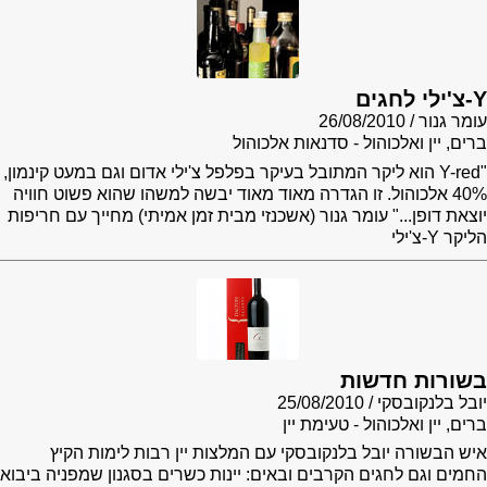
Y-צ'ילי לחגים
עומר גנור
26/08/2010
ברים, יין ואלכוהול - סדנאות אלכוהול
"Y-red הוא ליקר המתובל בעיקר בפלפל צ'ילי אדום וגם במעט קינמון,
40% אלכוהול. זו הגדרה מאוד מאוד יבשה למשהו שהוא פשוט חוויה
יוצאת דופן..." עומר גנור (אשכנזי מבית זמן אמיתי) מחייך עם חריפות
הליקר Y-צ'ילי
בשורות חדשות
יובל בלנקובסקי
25/08/2010
ברים, יין ואלכוהול - טעימת יין
איש הבשורה יובל בלנקובסקי עם המלצות יין רבות לימות הקיץ
החמים וגם לחגים הקרבים ובאים: יינות כשרים בסגנון שמפניה ביבוא