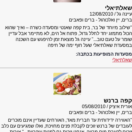
שאלתיאלי
עיינה גל
12/08/2010
ברים, יין ואלכוהול - ברים ופאבים
"שילוב מיוחד של בר, בית קפה שאנטי ומסעדה כשרה – ואיך שהוא
הכול מתמזג יחד לחלל גדול, פתוח אל הים, לא מתיימר אבל עדיין
שומר על טעם טוב..." עיינה גל מוצאת זמן להיפגש עם השכנה
במסעדת שאלתיאלי שעל חוף ימה של חיפה
מסעדות המופיעות בכתבה:
שאלתיאלי
קפה ברנש
אורית איציק
05/08/2010
ברים, יין ואלכוהול - ברים ופאבים
"האווירה ידידותית עד חברית מאד, האורחים שעדיין אינם מוכרים
לעובדים של ברנש זוכים לקבלת פנים מחויכת, ואלו שמגיעים עם כלב
זוכים לקערת מים מרווה. אנחנו זוכות גם למנות עיקריות..." אורית