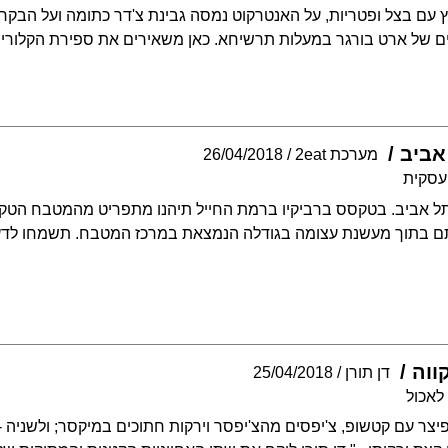
 עם בצל ופטריות, על האנטרקוט נמסה גבינת צ'דר כתומה ועל הבקר קונ
ם של ארט בורגר במעלות תרשיחא. כאן משאירים את ספירת הקלוריו
אביב
מערכת 2eat
26/04/2018
עסקית
בתל אביב. בטקסס ברביקיו ברמת החייל תיהנו מתפריט מהמטבח הטק
תם בתוך מעשנת עצומה בגודלה הנמצאת במרכז המטבח. תשמחו לדע
ווה
דן תורן
25/04/2018
 לאכול
צר עם קטשופ, צ'יפסים מהצ'יפסר וירקות חתוכים במיקסר; ולשניה -