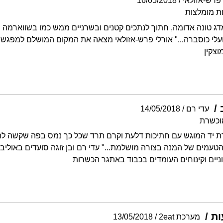
 פרש-אזולאי
16/05/2018
ת מומלצות
ג טונה אדומה, חתוך לנתכים קטנים ובשרניים ממש כמו בשווארמה ומ
 ועלי כוסברה..." אורלי פרש-אזולאי מצאה את המקום המושלם למפגש
צקין
עדי רם
14/05/2018
וכשרת
דת יד המוגש עם חתיכות דלעת וקרם תרד שכל כך נמס בפה שקשה לה
עמים של המנה בצורה מושלמת..." עדי רם ובן זוגה סועדים באוליב ל
יים וקינוחים העומדים בכבוד באתגר הכשרות
ות
מערכת 2eat
13/05/2018