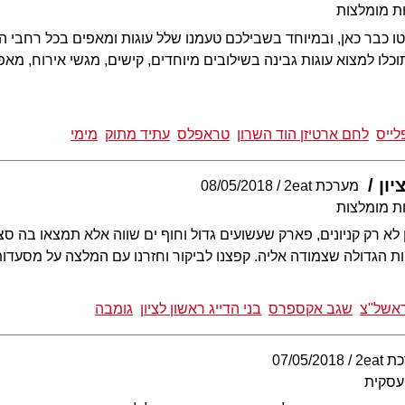
ת מומלצות
טו כבר כאן, ובמיוחד בשבילכם טעמנו שלל עוגות ומאפים בכל רחבי הא
לו למצוא עוגות גבינה בשילובים מיוחדים, קישים, מגשי אירוח, מאפים
לייס
לחם ארטיזן הוד השרון
טראפלס
עתיד מתוק
מימי
ון
מערכת 2eat
08/05/2018
ת מומלצות
ן לא רק קניונים, פארק שעשועים גדול וחוף ים שווה אלא תמצאו בה סצ
 הגדולה שצמודה אליה. קפצנו לביקור וחזרנו עם המלצה על מסעדות
ראשל"צ
שגב אקספרס
בני הדייג ראשון לציון
גומבה
2eat
07/05/2018
עסקית