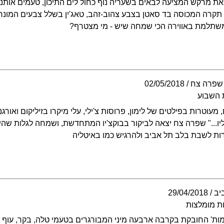
את מרקש המציעה לבאים בשעריה נוף כחול לים התיכון, טעמים אותנט
 תקרה המכוסה בד סאטן בצבע צהוב-זהב, טאג'ין בשלל צבעים המונח 
משתלמת באווירה הכי שמחה שיש - מי מצטרף?
שפרה צח
02/05/2018
 השבוע
 מעוטרות בפילטים של לימון, פרוסות צ'ילי, עלי מיקרו בזיליקום ואור
ו..." שפרה צח יצאה לביקור בבוקצ'יו המתחדשת, ושמחה לגלות שהיא
ות לשבת בלב תל אביב ולהרגיש כמו באיטליה
יב
29/04/2018
ת מומלצות
מות' החובקת בקרבה ארבעה מיני המבורגרים בטעמי טלה, בקר, עוף 