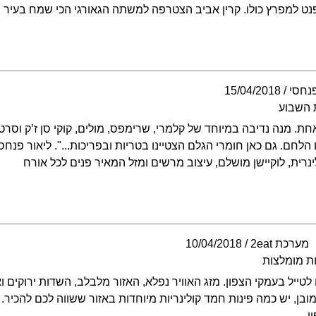
הפנט למפרץ כולו. קרין אביב הצטרפה למשתה הגאורגי הכי שמח בעיר
פנחסי
15/04/2018
 השבוע
ת. מנה נדיבה במיוחד של קלמרי, שרימפס, מולים, קוקי סן ז’ק וסרטנ
הלחם. גם כאן חומרי הגלם הצטיינו בטריות ובפריכות...". ליאור פנחסי
ינרית, לוקיישן מושלם, עיצוב מרשים ומזל המאיר פנים לכל אורח
מערכת 2eat
10/04/2018
ת מומלצות
לטייל בעמקי הצפון. מזג האוויר נפלא, האזור מלבלב, השדות ירוקים וא
בן, יש כמה פינות חמד קולינריות מיוחדות באזור ששווה לכם להכיר. ב
ן