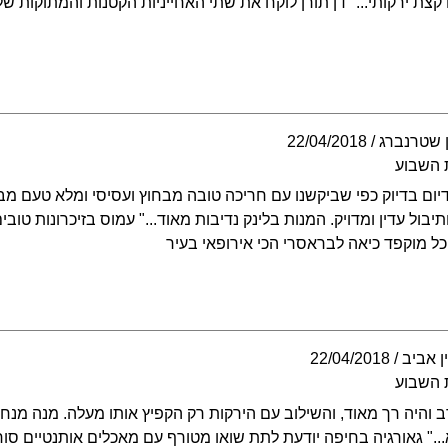
 קצת ירקותי..." דן תורן לוקח את שתי האחייניות הקטנות והמתוקות
ן שטרנברג
22/04/2018
 השבוע
דיום בדיוק כפי שביקשנו עם חריכה טובה מבחוץ ועסיסי ומלא טעם מב
תיבול עדין ומדויק. המנות בלינק נדיבות מאוד..." עמוס בזיכרונות טובי
כל מוקפד כיאה לבראסרי הכי אירופאי בעיר
ן אביב
22/04/2018
 השבוע
 והיה רך מאוד, והשילוב עם הירקות רק הקפיץ אותו מעלה. מנה מנח
.." גאורגיה בחיפה יודעת לתת שואו מטורף עם מאכלים אותנטיים ס