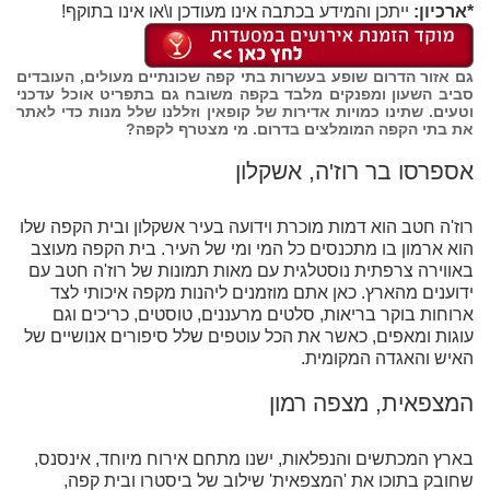
*ארכיון:
ייתכן והמידע בכתבה אינו מעודכן ו\או אינו בתוקף!
גם אזור הדרום שופע בעשרות בתי קפה שכונתיים מעולים, העובדים
סביב השעון ומפנקים מלבד בקפה משובח גם בתפריט אוכל עדכני
וטעים. שתינו כמויות אדירות של קופאין וזללנו שלל מנות כדי לאתר
את בתי הקפה המומלצים בדרום. מי מצטרף לקפה?
אספרסו בר רוז'ה, אשקלון
רוז'ה חטב הוא דמות מוכרת וידועה בעיר אשקלון ובית הקפה שלו
הוא ארמון בו מתכנסים כל המי ומי של העיר. בית הקפה מעוצב
באווירה צרפתית נוסטלגית עם מאות תמונות של רוז'ה חטב עם
ידוענים מהארץ. כאן אתם מוזמנים ליהנות מקפה איכותי לצד
ארוחות בוקר בריאות, סלטים מרעננים, טוסטים, כריכים וגם
עוגות ומאפים, כאשר את הכל עוטפים שלל סיפורים אנושיים של
האיש והאגדה המקומית.
המצפאית, מצפה רמון
בארץ המכתשים והנפלאות, ישנו מתחם אירוח מיוחד, אינסנס,
שחובק בתוכו את 'המצפאית' שילוב של ביסטרו ובית קפה,