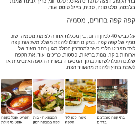
בתי הקפה. הצצה לתפריט האוכל: סלט יווני, כריך גבינת שמנת
בג'בטה, סלט טונה, סביח, בייגל טוסט ועוד.
קפה קפה ברורים, מסמיה
על כביש 40 לכיוון דרום, בין מכללת אחווה לצומת מסמיה, שוכן
סניף של קפה קפה. במקום תוכלו ליהנות משלל משקאות קפה
לצד תפריט חלבי כשר למהדרין הכולל מגוון רחב מאוד של
ארוחות בוקר, מנות בריאות, פסטות, כריכים ועוד. את הקפה
שלכם תוכלו לשתות בתוך המסעדה באווירה רגועה ואינטימית או
לשבת בחוץ וליהנות מהאוויר הצח.
בתי קפה מומלצים
משהו קטן ליד
המצפאית - בית
תפריט אוכל בקפה
בדרום
הקפה
קפה במצפה רמון
אופטימי אילת