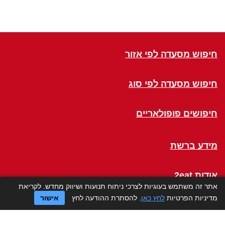
חיפוש מסעדה לפי אזור
חיפוש מסעדה לפי סוג
חיפושים פופולאריים
מידע ברשת
אודות 2eat
אתר זה משתמש בעוגיות לצרכי ניתוח תנועות ושיווק מחדש. לקריאת
מדיניות הפרטיות
לחץ כאן
. להסתרת ההודעה לחץ
אישור
Click a Table