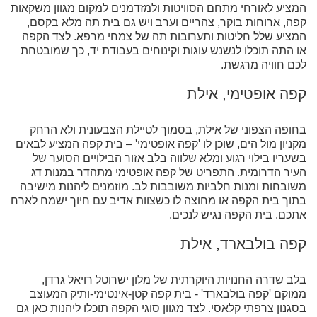
המציע לאורחי מתחם הסוויטות ולמזדמנים למקום מגוון משקאות
קפה, ארוחות בוקר, צהריים וערב ויש גם בית תה מלא בקסם,
המציע שלל חליטות ותערובות תה של צמחי מרפא. לצד הקפה
או התה תוכלו לנשנש עוגות וקינוחים בעבודת יד, כך שמובטחת
לכם חוויה מרגשת.
קפה אופטימי, אילת
בחופה הצפוני של אילת, בסמוך לטיילת הצבעונית ולא הרחק
מקניון מול הים, שוכן לו 'קפה אופטימי' – בית קפה המציע לבאים
בשעריו בילוי רגוע ומלא שלווה בלב אזור הבילויים הסוער של
העיר הדרומית. התפריט של קפה אופטימי מתהדר במנות דג
משובחות ומנות חלביות משובבות לב. מוזמנים ליהנות מישיבה
בתוך בית הקפה או מחוצה לו כשצוות אדיב עם חיוך ישמח לארח
אתכם. בית הקפה נגיש לנכים.
קפה בולבארד, אילת
בלב שדרה החנויות היוקרתית של מלון ישרוטל רויאל גרדן,
ממוקם 'קפה בולבארד' - בית קפה קטן-אינטימי-ותיק המעוצב
בסגנון צרפתי קלאסי. לצד מגוון סוגי הקפה תוכלו ליהנות כאן גם