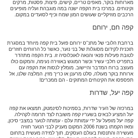
מארוחות בוקר, מאפים טריים, קישים, פיצות, פסטות, מרקים
וקינוחים. במרכז בית הקפה ישנה במה מוגבהת ועליה מופיעים
הרכבים מוזיקליים שעושים המון שמח וכיף לסועדים במקום.
קפה חם, ירוחם
ברחבת הלובי של מתנ"ס ירוחם פועל בית קפה מיוחד במסגרת
תוכנית לקידום מסוגלות של בני נוער, כאשר כל הרווחים חוזרים
לטובת פעילות פנאי והנאה לאוכלוסיה זו. בית הקפה מתהדר
בתפריט חלבי עשיר וכשר המוגש באווירה נעימה, והמקום כולו
מעוצב ברוח המדבר והיישוב. מומלץ לנסות את הקפה עם
ארוחת בוקר מעולה, סלט מרענן או כריך מזין. המלצה שלנו, אל
תפספסו את הקינוחים המתוקים - הם ממכרים!
קפה יעל, שדרות
במרכזה של העיר שדרות, בסמיכות לסינמטק, תמצאו את קפה
יעל המציע לבאים בשעריו קפה משובח לצד תרומה לקהילה.
קפה יעל מופעל על ידי עמותת עלם - עמותה לנוער במצבי סיכון,
ומאז הקמתו בשנת 2006 המקום מעניק לבני הנוער חוויה
מעשירה והתנסות בעולם העסקים, תוך למידה מעשית בתחום