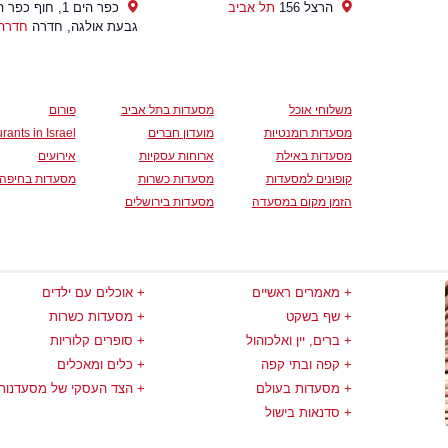
הרצל 156
תל אביב
כפר הים 1, חוף כפר
גבעת אולגה, חדרה
חדרה
משלוחי אוכל
מסעדות בתל אביב
פורום
מסעדות רומנטיות
מועדון חברים
rants in Israel
מסעדות באילת
ארוחות עסקיות
אירועים
קופונים למסעדות
מסעדות כשרות
מסעדות בחיפה
הזמן מקום במסעדה
מסעדות בירושלים
מאמרים ראשיים
אוכלים עם ילדים
שף בשקט
מסעדות כשרות
ברים, יין ואלכוהול
סופרים קלוריות
קפה ובתי קפה
כלים ומאכלים
מסעדות בעולם
הצד העסקי של מסעדנות
סדנאות בישול