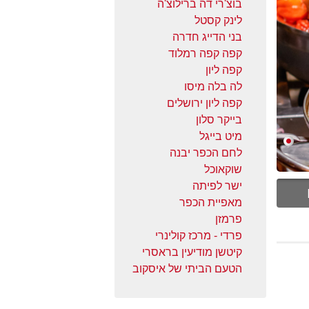
בוצ'רי דה ברילוצ'ה
לינק קסטל
בני הדייג חדרה
קפה קפה רמלוד
קפה ליון
לה בלה מיסו
קפה ליון ירושלים
בייקר סלון
מיט בייגל
לחם הכפר יבנה
שוקאוכל
ישר לפיתה
מאפיית הכפר
פרמזן
פרדי - מרכז קולינרי
קיטשן מודיעין בראסרי
הטעם הביתי של איסקוב