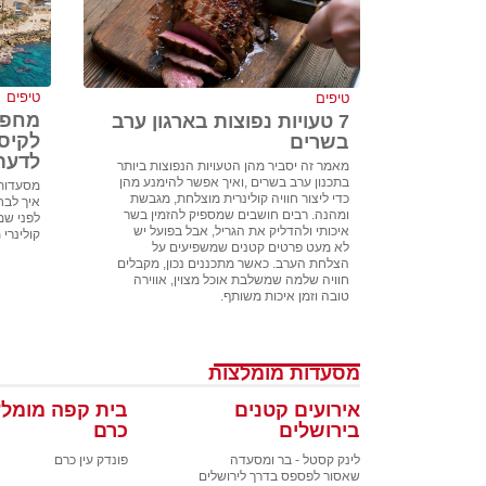
טיפים
טיפים
מחפש
7 טעויות נפוצות בארגון ערב
לקיס
בשרים
לדעת
מאמר זה יסביר מהן הטעויות הנפוצות ביותר
בתכנון ערב בשרים ,ואיך אפשר להימנע מהן
מסעדות 
כדי ליצור חוויה קולינרית מוצלחת, מגבשת
איך לבח
ומהנה. רבים חושבים שמספיק להזמין בשר
לפני שמז
איכותי ולהדליק את הגריל, אבל בפועל יש
קולינרי 
לא מעט פרטים קטנים שמשפיעים על
הצלחת הערב. כאשר מתכננים נכון, מקבלים
חוויה שלמה שמשלבת אוכל מצוין, אווירה
טובה וזמן איכות משותף.
מסעדות מומלצות
אירועים קטנים
בית קפה מומלץ
בירושלים
כרם
לינק קסטל - בר ומסעדה
פונדק עין כרם
שאסור לפספס בדרך לירושלים