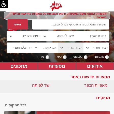
מסעדות, הזמנת מקום במסעדה, חיפוש והמלצות על מסעדות בתי קפה וברים
בישראל
צמחוני
טבעוני
כשר
מהדרין
אירועים
מסעדות
מתכונים
מסעדות חדשות באתר
מאפיית הכפר
ישר לפיתה
מבזקים
לכל המבזקים