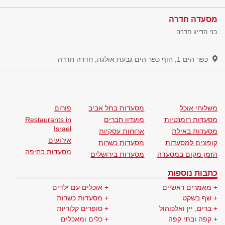
מסעדה חדרה
בני הדייג חדרה
כפר הים 1, חוף כפר הים גבעת אולגה, חדרה
חדרה
משלוחי אוכל
מסעדות בתל אביב
פורום
מסעדות רומנטיות
מועדון חברים
Restaurants in
Israel
מסעדות באילת
ארוחות עסקיות
אירועים
קופונים למסעדות
מסעדות כשרות
מסעדות בחיפה
הזמן מקום במסעדה
מסעדות בירושלים
כתבות נוספות
מאמרים ראשיים
אוכלים עם ילדים
שף בשקט
מסעדות כשרות
ברים, יין ואלכוהול
סופרים קלוריות
קפה ובתי קפה
כלים ומאכלים