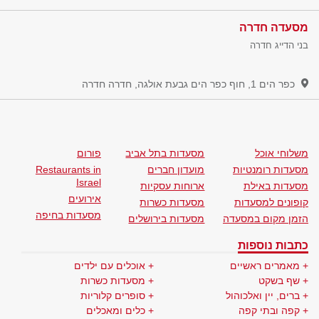
מסעדה חדרה
בני הדייג חדרה
כפר הים 1, חוף כפר הים גבעת אולגה, חדרה
חדרה
משלוחי אוכל
מסעדות בתל אביב
פורום
מסעדות רומנטיות
מועדון חברים
Restaurants in
Israel
מסעדות באילת
ארוחות עסקיות
אירועים
קופונים למסעדות
מסעדות כשרות
מסעדות בחיפה
הזמן מקום במסעדה
מסעדות בירושלים
כתבות נוספות
מאמרים ראשיים
אוכלים עם ילדים
שף בשקט
מסעדות כשרות
ברים, יין ואלכוהול
סופרים קלוריות
קפה ובתי קפה
כלים ומאכלים