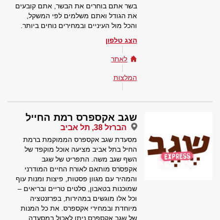
בשר אתם בוחרים את הבשר, אתם קובעים
את הגודל ואתם משלמים לפי המשקל,
והכל מול העיניים ובמחירים נוחים ביותר.
הצג טלפון
לאתר
המלצות
שגב אקספרס רמת החייל
הברזל 38, תל אביב
מסעדת שגב אקספרס הממוקמת ברמת
החיל בתל אביב מציעה אוכל מוקפד של
השף שגב משה. התפריט של שגב
אקפסרס מותאם לאורח החיים המודרני
והמהיר עם מגוון פסטות, פיצות ומנות עוף
שמוכנות בטאבון, סלטים טריים ובריאים –
וכל אלו מוגשים במהירות, בפרזנטציה
מיוחדת ובמחירי אקספרס. את כל המנות
של שגב אקספרס ניתן לאכול במסעדה