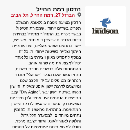
הדסון רמת החייל
הברזל 27, רמת החייל, תל אביב
הדסון מציעה מטבח בינלאומי, המשלב
תפריט בשרים ייחודי, שמסורת הטיפול
בבשר ניכרת בו. התהליך מתחיל בבחירת
פרות מבכירות שבשרן דומיננטי ומשוייש,
יישון בתנאים אופטימאליים, ופרופורציית
חיתוך וצלייה בשיטות ייחודיות. כל זה
בנוסף לתפריט מגוון ויצירתי בו כל אחד
יכול למצוא את מה שהוא אוהב.
ההתמחות שלנו בבשרים חסרת פשרות,
נתחי הבשר שלנו מבקר "ישראלי" מובחר.
הנתחים מטופלים על ידי הקצב שלנו
ומיושנים לדרגת יישון אופטימאלית. היישון
נעשה בשיטת יישון יבש ."Dry Aging" קצב
התיישנות הנתחים אינו אחיד ולכן מידי יום
מוצעים רק הבשרים שהגיעו לדרגת היישון
המתאימה. בהתראה מראש ניתן להזמין
נתחים מיוחדים. למסעדה חלל גדול
וחלוקה לאזור לאונג' ואזור ישיבה מרכזי.
תוכלו למצוא פינות אינטימיות על הספות