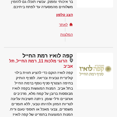
בר איכותי ומפנק. עכשיו תוכלו גם להזמין
משלוחים מהמסעדה עד לפתח ביתיכם.
הצג טלפון
לאתר
המלצות
קפה לואיז רמת החייל
הרוגי מלכות 11, רמת החייל, תל
אביב
קפה לואיז הוקם כדי להציע חווית בילוי
קולינרית טבעית ובריאה. לסניף הותיק
בחיפה הצטרף סניף נוסף ברמת החייל
בתל אביב. המנות המוגשות בקפה לואיז
מבוססות ברובן על קמח מלא, מרכיבים
אורגניים ודלי שומן. ניתנה חשיבות עליונה
לטריות המזון ולהיותו טבעי, ללא חומרים
משמרים, צבעי מאכל או תוספי טעם וריח.
המנות המוצעות בתפריט של קפה לואיז