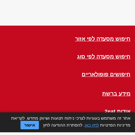
חיפוש מסעדה לפי אזור
חיפוש מסעדה לפי סוג
חיפושים פופולאריים
מידע ברשת
אודות 2eat
אתר זה משתמש בעוגיות לצרכי ניתוח תנועות ושיווק מחדש. לקריאת
מדיניות הפרטיות
לחץ כאן
. להסתרת ההודעה לחץ
אישור
Click a Table