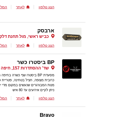
הצג טלפון
לאתר
המלצ
ארבסק
כביש ראשי, מול תחנת דלק 
הצג טלפון
לאתר
המלצ
BP ביסטרו כשר
שד' ההסתדרות 157, חיפה
מסעדת BP ביסטרו שף כשרה בח
כרובית מצופה, חציל בטחינה, פטריית 
מנות המבורגרים שנעשים במקום מדי יום
ניתן לקיים אירועים עד 80 איש
הצג טלפון
לאתר
המלצ
Bravo