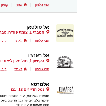
הצג טלפון
אתר
קופון
אל סולטאן
המברג 1, צומת פוריה, טבריה
הצג טלפון
לאתר
קופון
אל ראנצ'ו
הקישון 1, מול מלון ליאונרדו קלאב (לשעבר מלון נהר הירדן), טבריה
הצג טלפון
לאתר
קופון
אלמרסא
נמל הדייגים 13, עכו
מסעדת אלמרסא, הינה מסעדת ביסטרו 
ושוכנת בלב ליבו של נמל הדייגים בעכו
מנות מהמטבח הים תיכוני.