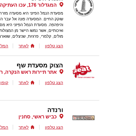
המגדלור 176, עכו העתיקה, עכו
מסעדת הנמל הפיזני היא מסעדה מזרחי
שוקק החיים. המסעדה פונה אל עבר הים
והיפהפה. מסעדת הנמל הפיזני היא מס
ואיכותיים, אשר נמשו היישר מן המצולות
מולים, קלמרי, פרגיות, שניצלים, שווארמ
הצג טלפון
לאתר
המלצ
הצוק מסעדת שף
אתר תיירות ראש הנקרה, ר
הצג טלפון
לאתר
קופון
ורנדה
כביש ראשי, סחנין
הצג טלפון
לאתר
המלצ