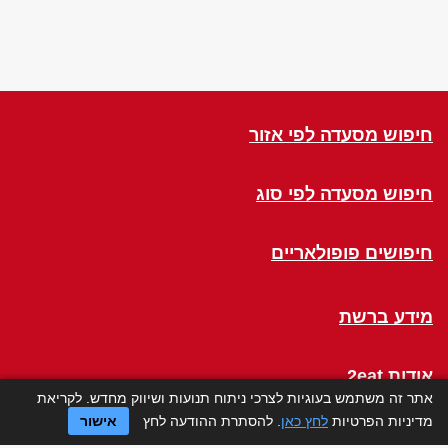
חיפוש מסעדה לפי אזור
חיפוש מסעדה לפי סוג
חיפושים פופולאריים
מידע ברשת
אודות 2eat
אתר זה משתמש בעוגיות לצרכי ניתוח תנועות ושיווק מחדש. לקריאת
מדיניות הפרטיות
לחץ כאן
. להסתרת ההודעה לחץ
אישור
Click a Table