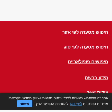
חיפוש מסעדה לפי אזור
חיפוש מסעדה לפי סוג
חיפושים פופולאריים
מידע ברשת
אודות 2eat
אתר זה משתמש בעוגיות לצרכי ניתוח תנועות ושיווק מחדש. לקריאת
מדיניות הפרטיות
לחץ כאן
. להסתרת ההודעה לחץ
אישור
Click a Table