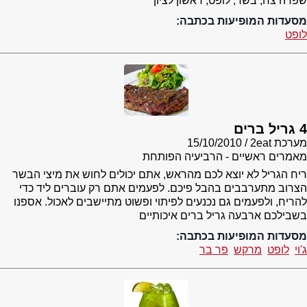
שפרה צח, בשר, לופט, ראשון לציון
מסעדות המופיעות בכתבה:
לופט
4 גריל ברים
מערכת 2eat
15/10/2010
מאמרים ראשיים - הרביעיה הפותחת
ריח הגריל לא יוצא לכם מהראש, אתם יכולים לחוש את מיצי הבשר
הצרוב מתערבבים בהבל פיכם. לפעמים אתם רק עוברים ליד כדי
להריח, ולפעמים גם נכנעים לפיתוי ופשוט מתיישבים לאכול. אספנו
בשבילכם ארבעה גריל ברים איכותיים
מסעדות המופיעות בכתבה:
ג'וי
לופט
מרקש
פר בר