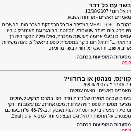
בשר עם כל דבר
דניאל רום
13/08/2007
מאמרים ראשיים - ארוחת השבוע
''מנת ה-MEAT LOFT הצדיקה את כל הרפתקת הערב הזה. הבשרים
היו מהטובים ביותר שטעמתי. הסינטה, הבורגר וגם האנטריקוט היו
עסיסיים ובעלי ארומה מעושנת ממכרת, ואילו פילה הבקר היה רך
כחמאה....'' דניאל רום ביקר במסעדת לופט בראשל''צ, נהנה משירות
אדיב וקשוב, והתענג על חווית בשר מרוכזת.
מסעדות המופיעות בכתבה:
לופט
קווינס, מנהטן או ברודווי?
46-79 ש''ח
26/04/2007
מאמרים ראשיים - הצעה עסקית
בימים שבהם מחירה של דירת חדר וחצי במרכז מרקיע לשחקים
מציעה מסעדת לופט חוויה עירונית מעט אחרת. עם עיצוב ניו יורקי
ומוסיקה נעימה ברקע תוכלו ליהנות מעסקית ב-46-79 ש''ח בעודכם
מפנטזים על התפוח הגדול. וגם מבצע מיוחד למביאי קופון 2eat.
מסעדות המופיעות בכתבה:
לופט