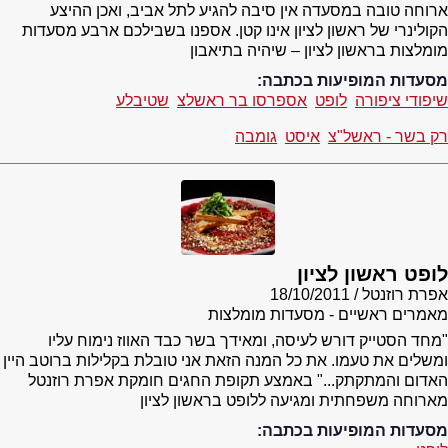
ארוחה טובה במסעדה אין סיבה להגיע לתל אביב, ואכן ההיצע
הקולינרי של ראשון לציון אינו קטן. אספנו בשבילכם ארבע מסעדות
מומלצות בראשון לציון – שיהיה בתיאבון
מסעדות המופיעות בכתבה:
שיפודי ציפורה
לופט
אספרסו בר ראשלצ
שטיבלע
רק בשר - ראשל"צ
איסט
גומבה
לופט ראשון לציון
אפרת רוזנטל
18/10/2011
מאמרים ראשיים - מסעדות מומלצות
"מחד הסטייק דורש לעיסה, ומאידך בשר כבד האווז נימוח עליו
ומשלים את טעמו. את כל המנה הזאת אני טובלת בקלילות ברוטב היין
האדום והמתקתק..." באמצע תקופת החגים חומקת אפרת רוזנטל
מארוחה משפחתית ומגיעה ללופט בראשון לציון
מסעדות המופיעות בכתבה: