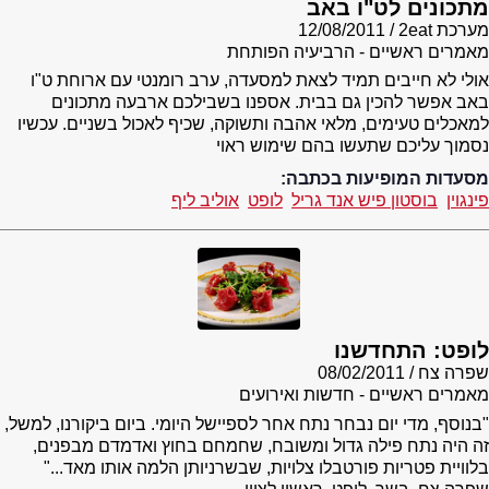
מתכונים לט"ו באב
מערכת 2eat
12/08/2011
מאמרים ראשיים - הרביעיה הפותחת
אולי לא חייבים תמיד לצאת למסעדה, ערב רומנטי עם ארוחת ט"ו
באב אפשר להכין גם בבית. אספנו בשבילכם ארבעה מתכונים
למאכלים טעימים, מלאי אהבה ותשוקה, שכיף לאכול בשניים. עכשיו
נסמוך עליכם שתעשו בהם שימוש ראוי
מסעדות המופיעות בכתבה:
פינגוין
בוסטון פיש אנד גריל
לופט
אוליב ליף
לופט: התחדשנו
שפרה צח
08/02/2011
מאמרים ראשיים - חדשות ואירועים
"בנוסף, מדי יום נבחר נתח אחר לספיישל היומי. ביום ביקורנו, למשל,
זה היה נתח פילה גדול ומשובח, שחמחם בחוץ ואדמדם מבפנים,
בלוויית פטריות פורטבלו צלויות, שבשרניותן הלמה אותו מאד..."