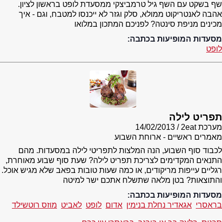
שף בשקט עם השף גיל טרמביצקי ממסעדת לופט בראשון לציון.
אהבה לאנטריקוט ממולא, סלק וגזר לא ייכנסו למטבח, וגם - איך
מכינים מניפת סינטה? לפניכם המתכון במלואו
מסעדות המופיעות בכתבה:
לופט
תפריט לילה
מערכת 2eat
14/02/2013
מאמרים ראשיים - ארוחת השבוע
לכבוד סוף השבוע, הנה המלצות לתפריטי לילה במסעדות. מהם
התנאים המקדימים לצריכת תפריט לילה? שעת סוף שבוע מאוחרת,
רגליים עייפות מריקודים, או כמה שעות טובות בפאב שלא מגיש אוכל.
והתוצאות? בטן מלאה שתשלח אתכם ישר למיטה
מסעדות המופיעות בכתבה:
בראסרי
אגאדיר נחלת בנימין
אדום
לופט
לאביט
מוזס רוטשילד