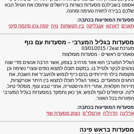
אספנו בשבילכם מסעדות כשרות בירושלים שיהפכו את הטיול הבא
שלכם בבירה לחוויה טעימה ומהנה.
מסעדות המופיעות בכתבה:
תאנים
דארנא
אנג'ליקה
בין הקשתות
נויה
קפה גרג סינמה סיטי
מסעדות בגליל המערבי - מסעדות עם נוף
מערכת 2eat
03/01/2015
מאמרים ראשיים - מסעדות מומלצות
הגליל המערבי הוא אזור מרהיב בצפון, אשר הרבה אנשים מדי שנה
נוהגים לבקר ולטייל בו. במקום תוכלו למצוא נופים עוצרי נשימה וכן
מקומות בילוי תיירותיים בהם כייף לנפוש ולהעביר את השבת, את
החגים והמועדים. באזור הגליל תוכלו למצוא בין היתר אטרקציות,
תיירות חקלאית, אתרי דת והיסטוריה, אתרי טבע ונוף, מסלולי טיול,
לינה, וטיפולים לגוף ולנפש, אך כאן נתמקד במסעדות בגליל המערבי
הפזורות בכל האזור.
מסעדות המופיעות בכתבה:
אדלינה
הדרל'ה
ארנולד'ס
הצוק מסעדת שף
מסעדות בראש פינה