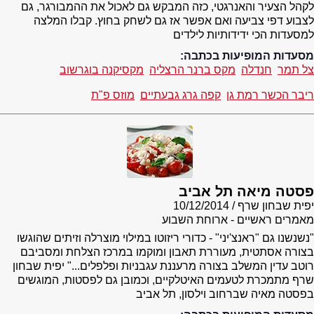
לקהל הצעיר והאנרגטי, כזה המבקש גם לאכול את ההמבורגר, גם
לצבוע דפי צביעה ואם אפשר אז גם לשחק בחוץ. קבלו המלצה
למסעדות הכי ידידותיות לילדים
מסעדות המופיעות בכתבה:
צל תמר
חנדלה
מקס ברנר הרצליה
מקסיקנה בוגרשוב
ריבר הכשר רמת גן
קפה גרג גבעתיים
מוזס פ"ת
פסטה מיאה תל אביב
יפית שבחון שרף
10/12/2014
מאמרים ראשיים - ארוחת השבוע
"נשנשנו גם "ראנצ'יני" - כדורי ריזוטו במילוי מוצרלה וזיתים שהוגשו
בצורה אסתטית, מעוררת תאבון ומוקמו במרכז הצלחת ומסביבם
רוטב עדין המשלב בצורה מרעננת עגבניות ופלפלים..." יפית שבחון
שרף מתמכרת לטעמים האיטלקיים, וכמובן גם לפסטות, המוגשים
בפסטה מאיה שברחוב וילסון, תל אביב