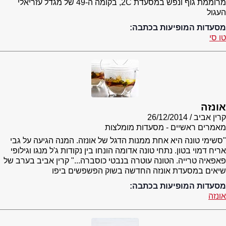
מרוממת גוף ונפש במסעדת 2C, בקומה ה-49 של מגדל עזריאלי
העגול
מסעדות המופיעות בכתבה:
טו סי
אונזה
קרין אביב
26/12/2014
מאמרים ראשיים - מסעדות מומלצות
"סשימי טונה היא אחת ממנות הדגל של אונזה. המנה הגיעה על גבי
אריח דמוי בטון. נתחי טונה אדומה הונחו בין נקודות ג'ל מנגו וגילופי
פאפאיה טרייה. הטונה עוטרה בנבטי כוסברה..." קרין אביב בערב של
שיאים במסעדת אונזה החדשה בשוק הפשפשים ביפו
מסעדות המופיעות בכתבה:
אונזה