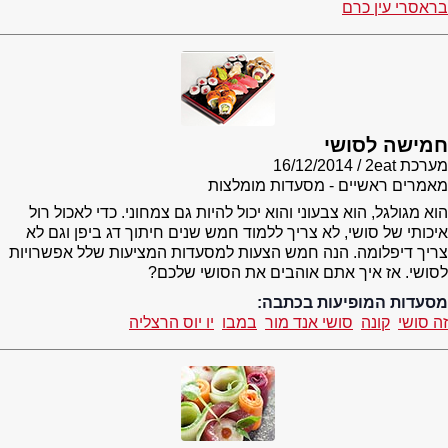
בראסרי עין כרם
חמישה לסושי
מערכת 2eat
16/12/2014
מאמרים ראשיים - מסעדות מומלצות
הוא מגולגל, הוא צבעוני והוא יכול להיות גם צמחוני. כדי לאכול רול
איכותי של סושי, לא צריך ללמוד חמש שנים חיתוך דג ביפן וגם לא
צריך דיפלומה. הנה חמש הצעות למסעדות המציעות שלל אפשרויות
לסושי. אז איך אתם אוהבים את הסושי שלכם?
מסעדות המופיעות בכתבה:
זה סושי
קונה
סושי אנד מור
במבו
יו יוס הרצליה