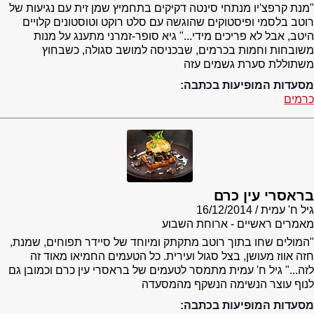
"מנת קרפצ'יו מנתחי סינטה דקיקים בתחמיץ שמן זית עם נגיעות של
רוטב בלסמי ופיסטוקים שהוגשה עם סלט רוקט וטוסטונים קלויים
היטב, אבל לא פריכים מידי..." גיא סופר-זמרני מתענג על מנות
משובחות וחמות בכרמים, שבכניסה למושב סגולה, כשבחוץ
משתוללת סערת גשמים עזה
מסעדות המופיעות בכתבה:
כרמים
בראסרי עין כרם
גיל ח' עמית
16/12/2014
מאמרים ראשיים - ארוחת השבוע
"המולים שחו בתוך רוטב מתקתק ומיוחד של סיידר תפוחים, שמנת,
חזה אווז מעושן, בצל סגול ועירית. כל הטעמים החמיאו מאוד זה
לזה..." גיל ח' עמית מתמסר לטעמים של בראסרי עין כרם וכמובן גם
לנוף עוצר הנשימה הנשקף מהמסעדה
מסעדות המופיעות בכתבה: