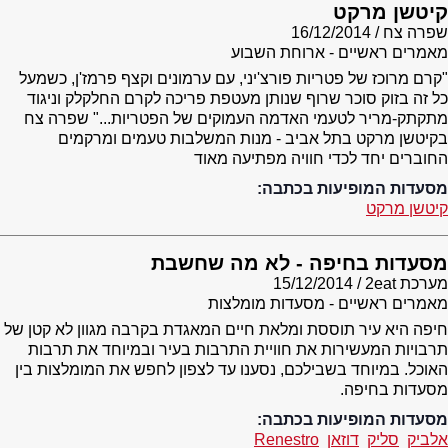
קיטשן מרקט
שפרה צח
16/12/2014
מאמרים ראשיים - ארוחת השבוע
"קרם מרוכז של פטריות פורצ'יני, עם ערמונים וקצף פרמז'ן, כשמעל
כל זה בזוק סוכר שרוף שנותן מעטפת פריכה לקרם החלקלק וניגוד
מתקתק-מריר לטעמי האדמה העמוקים של הפטריות..." שפרה צח
בקיטשן מרקט בתל אביב - מנות המשלבות טעמים ומרקמים
החוברים יחד לכדי חוויה מפתיעה מאוד
מסעדות המופיעות בכתבה:
קיטשן מרקט
מסעדות בחיפה - לא מה שחשבת
מערכת 2eat
15/12/2014
מאמרים ראשיים - מסעדות מומלצות
חיפה היא עיר תוססת ומלאת חיים המאגדת בקרבה מגוון לא קטן של
תרבויות המעשירות את חוויית התרבות בעיר ובמיוחד את תרבות
האוכל. במיוחד בשבילכם, נסענו עד לצפון לחפש את המומלצות בין
מסעדות בחיפה.
מסעדות המופיעות בכתבה:
אלביק
סליק
דוזאן
Renestro