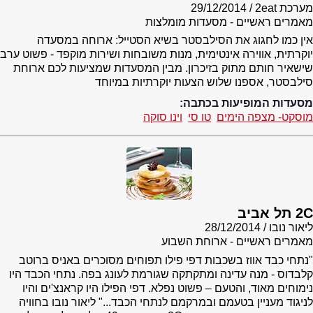
מערכת 2eat
29/12/2014
מאמרים ראשיים - מסעדות מומלצות
אין כמו לחגוג את הסילבסטר בשיא הסטייל: ארוחה במסעדה
יוקרתית, אווירה אינטימית, מנות משובחות ושירות מוקפד - פשוט ערב
שישאיר חותם מתוק בזיכרון. מבין המסעדות שמציעות לכם ארוחת
סילבסטר, אספנו שלוש הצעות יוקרתיות במיוחד
מסעדות המופיעות בכתבה:
מוסקט- מצפה הימים
טו סי
וינו סוקה
2C תל אביב
ליאור נובו
28/12/2014
מאמרים ראשיים - ארוחת השבוע
"נתחי כבד אווז בשכבות דפי פילו תפוחים מסוכרים באניס ברוטב
קלבדוס - מנה עדינה ומתקתקה שגורמת לעונג בפה. נתחי הכבד היו
נימוחים מאוד, והטעם – פשוט נפלא. דפי הפילו היו קראנצ'ים והיו
לניגוד מעניין בטעמם ובמרקמם לנתחי הכבד..." ליאור נובו בחוויה