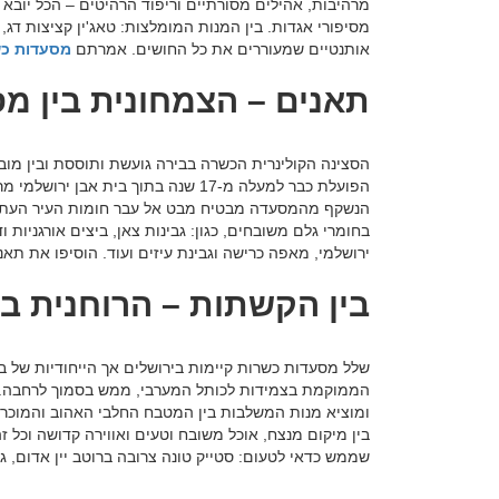
מרהיבות, אהילים מסורתיים וריפוד הרהיטים – הכל יובא ב
מסיפורי אגדות. בין המנות המומלצות: טאג'ין קציצות דג,
אותנטיים שמעוררים את כל החושים. אמרתם
מסעדות כש
תאנים – הצמחונית בין מ
הסצינה הקולינרית הכשרה בבירה גועשת ותוססת ובין מו
הפועלת כבר למעלה מ-17 שנה בתוך בית א
הנשקף מהמסעדה מבטיח מבט אל עבר חומות העיר העתיקה
בחומרי גלם משובחים, כגון: גבינות צאן, ביצים אורגניות 
ירושלמי, מאפה כרישה וגבינת עיזים ועוד. הוסיפו את ת
בין הקשתות – הרוחנית בי
שלל מסעדות כשרות קיימות בירושלים אך הייחודיות של 
הממוקמת בצמידות לכותל המערבי, ממש בסמוך לרחבה. שי 
ומוציא מנות המשלבות בין המטבח החלבי האהוב והמוכר 
שממש כדאי לטעום: סטייק טונה צרובה ברוטב יין אדום, גלי