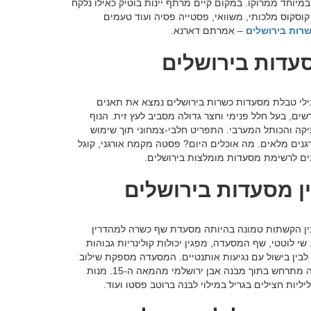
מיוחד ממרוקו. במקום קיים מרתף יינות בוטיק כאילו נלקח
 קוסקוס מלכותי, משוואי, פסטייה פסיה ועוד טעמים
רות בירושלים
– אמרתם דארנא.
סעדות בירושלים
בילי טבלת מסעדות כשרות בירושלים נמצא את תאנים
בן ירושלמי מרשים, בעל חלל פנימי וחצר גדולה מסביב לעץ זית. הנוף
 והכותל המערבי. התפריט חלבי-צמחוני תוך שימוש
ודגנים מלאים. מה אוכלים היום? פסטה מקמח אורגני, קוגל
אנים לרשימת מסעדות מומלצות בירושלים.
ן מסעדות בירושלים
בין הקשתות טמונה בהיותה מסעדת שף כשרה למהדרין
לוטטי, שף המסעדה, מפגין יכולות קולינריות גבוהות
לבין בישול עם נגיעות אותנטיים. המסעדה מספקת שילוב
בין מיקום מנצח, אוכל משובח וטעים ואווירה קדושה וכל זה מתרחש בתוך מבנה אבן ירושלמי מהמאה ה-15. מנות
ליות חצילים בגריל במילוי לבנה ברוטב פסטו ועוד.