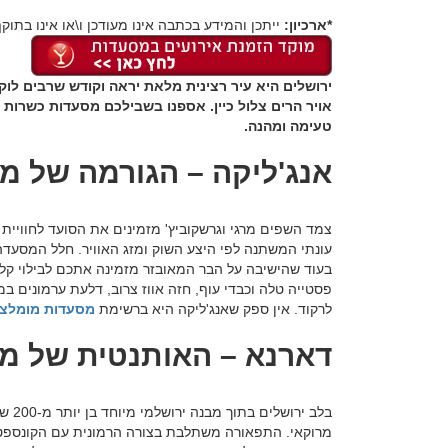
*ארכיון:
ייתכן והמידע בכתבה אינו מעודכן ו\או אינו בתוקף
ירושלים היא עיר רצינית מלאת יראה וקודש שרבים לוק
אויר הרים צלול כיין. אספנו בשבילכם מסעדות כשרות 
טעימה ומהנה.
אנג'ליקה – הגורמה של מ
צמד השפים מרגי וגרשקוביץ' מזמינים את הסועד לחוויית
עונתי המשתנה לפי היצע השוק ומזג האוויר. חלל המסעד
בעוד שהישיבה על הבר המאובזר מזמינה אתכם לבילוי קלי
פסטייה טלה וכבדי עוף, חזה אווז צרוב, דלעת ערמונים ב
לרקוד. אין ספק שאנג'ליקה היא ברשימת
מסעדות מומלצו
דארנא – האותנטית של מ
בלב 
מרוקאי. התפאורה משתלבת בצורה הרמונית עם הקונספט ה