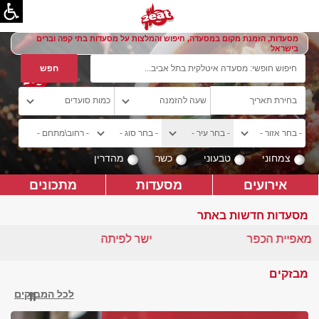
מסעדות, הזמנת מקום במסעדה, חיפוש והמלצות על מסעדות בתי קפה וברים
בישראל
צמחוני
טבעוני
כשר
מהדרין
אירועים
מסעדות
מתכונים
מסעדות חדשות באתר
מאפיית הכפר
ישר לפיתה
מבזקים
לכל המבזקים