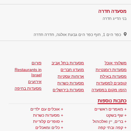
מסעדה חדרה
בני הדייג חדרה
כפר הים 1, חוף כפר הים גבעת אולגה, חדרה
חדרה
משלוחי אוכל
מסעדות בתל אביב
פורום
מסעדות רומנטיות
מועדון חברים
Restaurants in
Israel
מסעדות באילת
ארוחות עסקיות
אירועים
קופונים למסעדות
מסעדות כשרות
מסעדות בחיפה
הזמן מקום במסעדה
מסעדות בירושלים
כתבות נוספות
מאמרים ראשיים
אוכלים עם ילדים
שף בשקט
מסעדות כשרות
ברים, יין ואלכוהול
סופרים קלוריות
קפה ובתי קפה
כלים ומאכלים