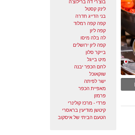
בוצ'רי דה ברילוצ'ה
לינק קסטל
בני הדייג חדרה
קפה קפה רמלוד
קפה ליון
לה בלה מיסו
קפה ליון ירושלים
בייקר סלון
מיט בייגל
לחם הכפר יבנה
שוקאוכל
ישר לפיתה
מאפיית הכפר
פרמזן
פרדי - מרכז קולינרי
קיטשן מודיעין בראסרי
הטעם הביתי של איסקוב