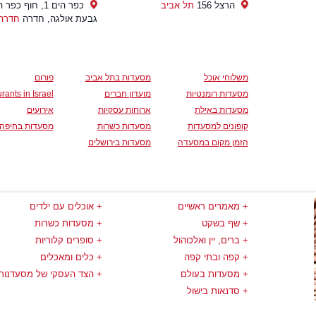
הרצל 156
תל אביב
כפר הים 1, חוף כפר
גבעת אולגה, חדרה
חדרה
משלוחי אוכל
מסעדות בתל אביב
פורום
מסעדות רומנטיות
מועדון חברים
rants in Israel
מסעדות באילת
ארוחות עסקיות
אירועים
קופונים למסעדות
מסעדות כשרות
מסעדות בחיפה
הזמן מקום במסעדה
מסעדות בירושלים
מאמרים ראשיים
אוכלים עם ילדים
שף בשקט
מסעדות כשרות
ברים, יין ואלכוהול
סופרים קלוריות
קפה ובתי קפה
כלים ומאכלים
מסעדות בעולם
הצד העסקי של מסעדנות
סדנאות בישול