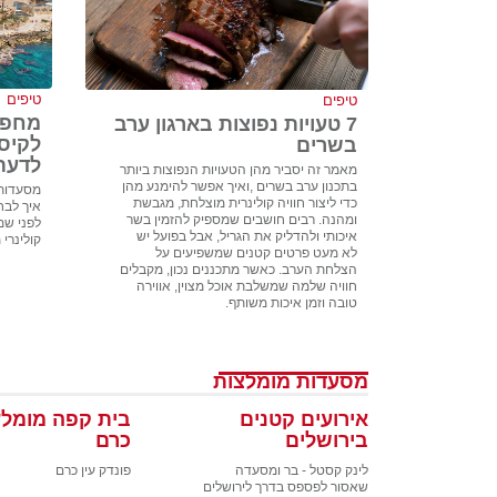
טיפים
טיפים
מחפש
7 טעויות נפוצות בארגון ערב
לקיס
בשרים
לדעת
מאמר זה יסביר מהן הטעויות הנפוצות ביותר
בתכנון ערב בשרים ,ואיך אפשר להימנע מהן
מסעדות 
כדי ליצור חוויה קולינרית מוצלחת, מגבשת
איך לבח
ומהנה. רבים חושבים שמספיק להזמין בשר
לפני שמז
איכותי ולהדליק את הגריל, אבל בפועל יש
קולינרי 
לא מעט פרטים קטנים שמשפיעים על
הצלחת הערב. כאשר מתכננים נכון, מקבלים
חוויה שלמה שמשלבת אוכל מצוין, אווירה
טובה וזמן איכות משותף.
מסעדות מומלצות
אירועים קטנים
בית קפה מומלץ
בירושלים
כרם
לינק קסטל - בר ומסעדה
פונדק עין כרם
שאסור לפספס בדרך לירושלים