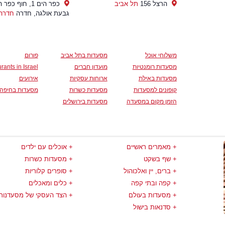
הרצל 156
תל אביב
כפר הים 1, חוף כפר
גבעת אולגה, חדרה
חדרה
משלוחי אוכל
מסעדות בתל אביב
פורום
מסעדות רומנטיות
מועדון חברים
rants in Israel
מסעדות באילת
ארוחות עסקיות
אירועים
קופונים למסעדות
מסעדות כשרות
מסעדות בחיפה
הזמן מקום במסעדה
מסעדות בירושלים
מאמרים ראשיים
אוכלים עם ילדים
שף בשקט
מסעדות כשרות
ברים, יין ואלכוהול
סופרים קלוריות
קפה ובתי קפה
כלים ומאכלים
מסעדות בעולם
הצד העסקי של מסעדנות
סדנאות בישול