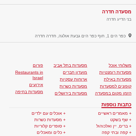
מסעדה חדרה
בני הדייג חדרה
כפר הים 1, חוף כפר הים גבעת אולגה, חדרה
חדרה
משלוחי אוכל
מסעדות בתל אביב
פורום
מסעדות רומנטיות
מועדון חברים
Restaurants in
Israel
מסעדות באילת
ארוחות עסקיות
אירועים
קופונים למסעדות
מסעדות כשרות
מסעדות בחיפה
הזמן מקום במסעדה
מסעדות בירושלים
כתבות נוספות
מאמרים ראשיים
אוכלים עם ילדים
שף בשקט
מסעדות כשרות
ברים, יין ואלכוהול
סופרים קלוריות
קפה ובתי קפה
כלים ומאכלים