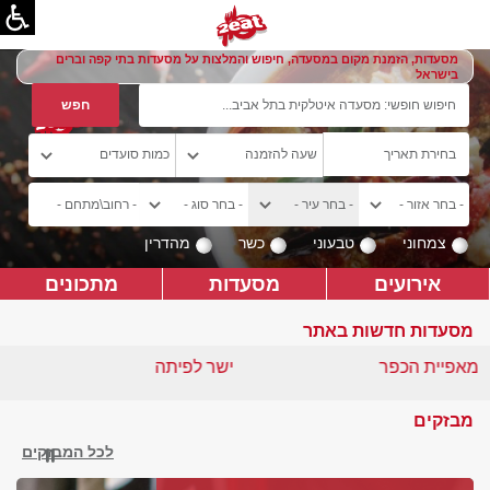
מסעדות, הזמנת מקום במסעדה, חיפוש והמלצות על מסעדות בתי קפה וברים
בישראל
צמחוני
טבעוני
כשר
מהדרין
אירועים
מסעדות
מתכונים
מסעדות חדשות באתר
מאפיית הכפר
ישר לפיתה
מבזקים
לכל המבזקים