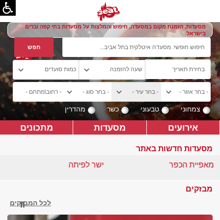
מסעדות, הזמנת מקום במסעדה, חיפוש והמלצות על מסעדות בתי קפה וברים
בישראל
צמחוני
טבעוני
כשר
מהדרין
אירועים
מסעדות
מתכונים
מסעדות חדשות באתר
מאפיית הכפר
ישר לפיתה
מבזקים
לכל המבזקים