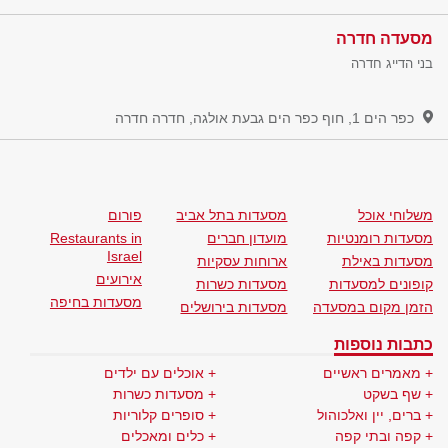
מסעדה חדרה
בני הדייג חדרה
כפר הים 1, חוף כפר הים גבעת אולגה, חדרה
חדרה
משלוחי אוכל
מסעדות בתל אביב
פורום
מסעדות רומנטיות
מועדון חברים
Restaurants in
Israel
מסעדות באילת
ארוחות עסקיות
אירועים
קופונים למסעדות
מסעדות כשרות
מסעדות בחיפה
הזמן מקום במסעדה
מסעדות בירושלים
כתבות נוספות
מאמרים ראשיים
אוכלים עם ילדים
שף בשקט
מסעדות כשרות
ברים, יין ואלכוהול
סופרים קלוריות
קפה ובתי קפה
כלים ומאכלים