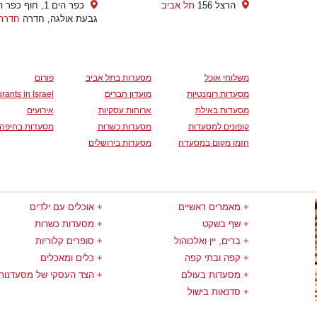
הרצל 156
תל אביב
כפר הים 1, חוף כפר
גבעת אולגה, חדרה
חדרה
משלוחי אוכל
מסעדות בתל אביב
פורום
מסעדות רומנטיות
מועדון חברים
rants in Israel
מסעדות באילת
ארוחות עסקיות
אירועים
קופונים למסעדות
מסעדות כשרות
מסעדות בחיפה
הזמן מקום במסעדה
מסעדות בירושלים
מאמרים ראשיים
אוכלים עם ילדים
שף בשקט
מסעדות כשרות
ברים, יין ואלכוהול
סופרים קלוריות
קפה ובתי קפה
כלים ומאכלים
מסעדות בעולם
הצד העסקי של מסעדנות
סדנאות בישול