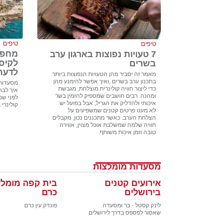
טיפים
טיפים
מחפש
7 טעויות נפוצות בארגון ערב
לקיס
בשרים
לדעת
מאמר זה יסביר מהן הטעויות הנפוצות ביותר
בתכנון ערב בשרים ,ואיך אפשר להימנע מהן
מסעדות 
כדי ליצור חוויה קולינרית מוצלחת, מגבשת
איך לבח
ומהנה. רבים חושבים שמספיק להזמין בשר
לפני שמז
איכותי ולהדליק את הגריל, אבל בפועל יש
קולינרי 
לא מעט פרטים קטנים שמשפיעים על
הצלחת הערב. כאשר מתכננים נכון, מקבלים
חוויה שלמה שמשלבת אוכל מצוין, אווירה
טובה וזמן איכות משותף.
מסעדות מומלצות
אירועים קטנים
בית קפה מומלץ
בירושלים
כרם
לינק קסטל - בר ומסעדה
פונדק עין כרם
שאסור לפספס בדרך לירושלים