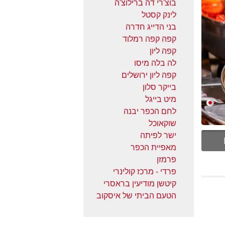
בוצ'רי דה ברילוצ'ה
לינק קסטל
בני הדייג חדרה
קפה קפה רמלוד
קפה ליון
לה בלה מיסו
קפה ליון ירושלים
בייקר סלון
מיט בייגל
לחם הכפר יבנה
שוקאוכל
ישר לפיתה
מאפיית הכפר
פרמזן
פרדי - מרכז קולינרי
קיטשן מודיעין בראסרי
הטעם הביתי של איסקוב