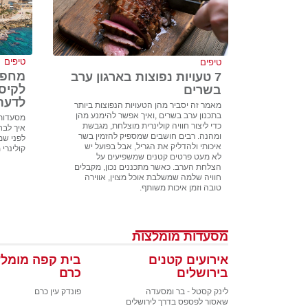
טיפים
טיפים
מחפש
7 טעויות נפוצות בארגון ערב
לקיס
בשרים
לדעת
מאמר זה יסביר מהן הטעויות הנפוצות ביותר
בתכנון ערב בשרים ,ואיך אפשר להימנע מהן
מסעדות 
כדי ליצור חוויה קולינרית מוצלחת, מגבשת
איך לבח
ומהנה. רבים חושבים שמספיק להזמין בשר
לפני שמז
איכותי ולהדליק את הגריל, אבל בפועל יש
קולינרי 
לא מעט פרטים קטנים שמשפיעים על
הצלחת הערב. כאשר מתכננים נכון, מקבלים
חוויה שלמה שמשלבת אוכל מצוין, אווירה
טובה וזמן איכות משותף.
מסעדות מומלצות
אירועים קטנים
בית קפה מומלץ
בירושלים
כרם
לינק קסטל - בר ומסעדה
פונדק עין כרם
שאסור לפספס בדרך לירושלים