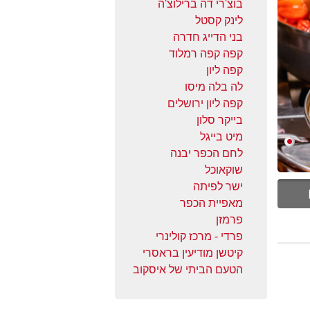
בוצ'רי דה ברילוצ'ה
לינק קסטל
בני הדייג חדרה
קפה קפה רמלוד
קפה ליון
לה בלה מיסו
קפה ליון ירושלים
בייקר סלון
מיט בייגל
לחם הכפר יבנה
שוקאוכל
ישר לפיתה
מאפיית הכפר
פרמזן
פרדי - מרכז קולינרי
קיטשן מודיעין בראסרי
הטעם הביתי של איסקוב