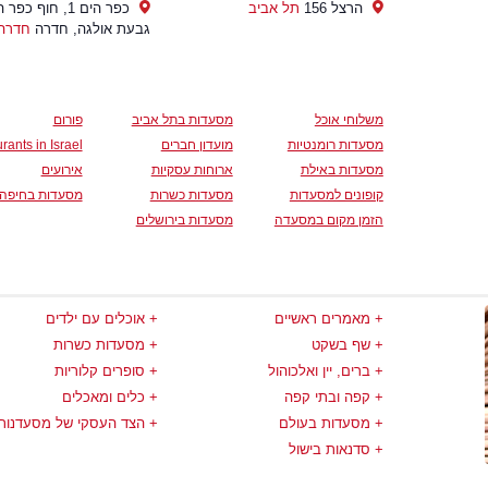
הרצל 156
תל אביב
כפר הים 1, חוף כפר
גבעת אולגה, חדרה
חדרה
משלוחי אוכל
מסעדות בתל אביב
פורום
מסעדות רומנטיות
מועדון חברים
rants in Israel
מסעדות באילת
ארוחות עסקיות
אירועים
קופונים למסעדות
מסעדות כשרות
מסעדות בחיפה
הזמן מקום במסעדה
מסעדות בירושלים
מאמרים ראשיים
אוכלים עם ילדים
שף בשקט
מסעדות כשרות
ברים, יין ואלכוהול
סופרים קלוריות
קפה ובתי קפה
כלים ומאכלים
מסעדות בעולם
הצד העסקי של מסעדנות
סדנאות בישול