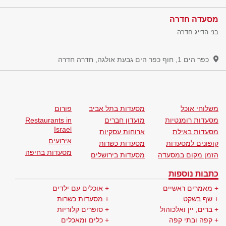
מסעדה חדרה
בני הדייג חדרה
כפר הים 1, חוף כפר הים גבעת אולגה, חדרה
חדרה
משלוחי אוכל
מסעדות בתל אביב
פורום
מסעדות רומנטיות
מועדון חברים
Restaurants in
Israel
מסעדות באילת
ארוחות עסקיות
אירועים
קופונים למסעדות
מסעדות כשרות
מסעדות בחיפה
הזמן מקום במסעדה
מסעדות בירושלים
כתבות נוספות
מאמרים ראשיים
אוכלים עם ילדים
שף בשקט
מסעדות כשרות
ברים, יין ואלכוהול
סופרים קלוריות
קפה ובתי קפה
כלים ומאכלים