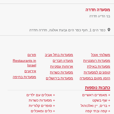
מסעדה חדרה
בני הדייג חדרה
כפר הים 1, חוף כפר הים גבעת אולגה, חדרה
חדרה
משלוחי אוכל
מסעדות בתל אביב
פורום
מסעדות רומנטיות
מועדון חברים
Restaurants in
Israel
מסעדות באילת
ארוחות עסקיות
אירועים
קופונים למסעדות
מסעדות כשרות
מסעדות בחיפה
הזמן מקום במסעדה
מסעדות בירושלים
כתבות נוספות
מאמרים ראשיים
אוכלים עם ילדים
שף בשקט
מסעדות כשרות
ברים, יין ואלכוהול
סופרים קלוריות
קפה ובתי קפה
כלים ומאכלים