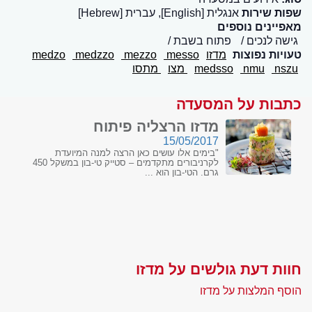
שפות שירות
אנגלית [English], עברית [Hebrew]
מאפיינים נוספים
גישה לנכים
פתוח בשבת
טעויות נפוצות
מדזו
messo
mezzo
medzzo
medzo
nszu
nmu
medsso
מצו
מתסו
כתבות על המסעדה
מדזו הרצליה פיתוח
15/05/2017
"בימים אלו עושים כאן הרצה למנה המיועדת
לקרניבורים מתקדמים – סטייק טי-בון במשקל 450
גרם. הטי-בון הוא ...
חוות דעת גולשים על מדזו
הוסף המלצות על מדזו