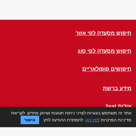
חיפוש מסעדה לפי אזור
חיפוש מסעדה לפי סוג
חיפושים פופולאריים
מידע ברשת
אודות 2eat
אתר זה משתמש בעוגיות לצרכי ניתוח תנועות ושיווק מחדש. לקריאת
מדיניות הפרטיות
לחץ כאן
. להסתרת ההודעה לחץ
אישור
Click a Table