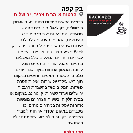
בק קפה
הרטום 8, הר חוצבים, ירושלים
ברוכים הבאים למקום קסום ונעים ששוכן
בירושלים, בק Back הינו בית קפה -
מסעדה, המציע גם שירותי קייטרינג
לאירועים, המספק מענה מושלם לכל
אירוח ואירוע באזור ירושלים והסביבה. בק
Back מציע תפריטים חלביים ובשריים
עשירים וייחודים הכוללים שלל מאכלים
ביתיים ומאכלי עדות. בתפריט תוכלו
ליהנות ממגוון ארוחות בוקר, סנדוויצ'ים,
סלטים, פסטות ומאפים הנאפים במקום
תוך דגש עיקרי על שירות ואיכות חסרת
פשרות. המקום כשר בהשגחת הרבנות
ירושלים וערוך לשירותי קייטרינג, במקום או
בבית הלקוח. בשעות הצהריים מוגשות
ארוחות עסקיות במחירים נוחים וכן
מכבדים במקום הסדרי ארוחות לעובדי
הסביבה. בק יגרום לאירוע שחלמתם עליו
להתגשם!
הצג טלפון