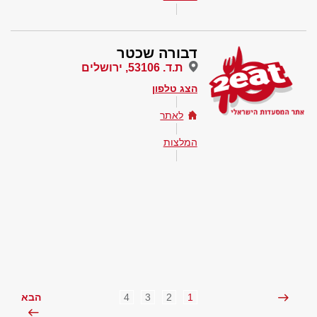
דבורה שכטר
ת.ד. 53106, ירושלים
הצג טלפון
לאתר
המלצות
4
3
2
1
הבא