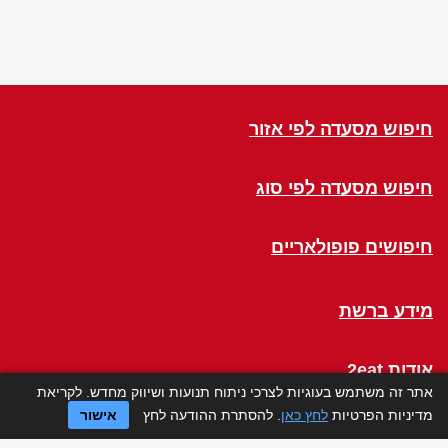
חיפוש מסעדה לפי אזור
חיפוש מסעדה לפי סוג
חיפושים פופולאריים
מידע ברשת
אודות 2eat
אתר זה משתמש בעוגיות לצרכי ניתוח תנועות ושיווק מחדש. לקריאת
מדיניות הפרטיות
לחץ כאן
. להסתרת ההודעה לחץ
אישור
Click a Table