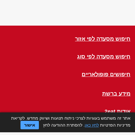
חיפוש מסעדה לפי אזור
חיפוש מסעדה לפי סוג
חיפושים פופולאריים
מידע ברשת
אודות 2eat
אתר זה משתמש בעוגיות לצרכי ניתוח תנועות ושיווק מחדש. לקריאת
מדיניות הפרטיות
לחץ כאן
. להסתרת ההודעה לחץ
אישור
Click a Table