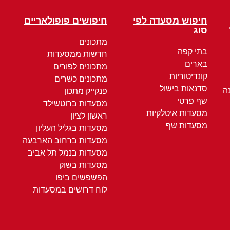
חיפוש מסעדה לפי
חיפושים פופולאריים
סוג
מתכונים
בתי קפה
חדשות ממסעדות
בארים
מתכונים לפורים
קונדיטוריות
מתכונים כשרים
סדנאות בישול
ה
פנקייק מתכון
שף פרטי
מסעדות ברוטשילד
מסעדות איטלקיות
ראשון לציון
מסעדות שף
מסעדות בגליל העליון
מסעדות ברחוב הארבעה
מסעדות בנמל תל אביב
מסעדות בשוק
הפשפשים ביפו
לוח דרושים במסעדות