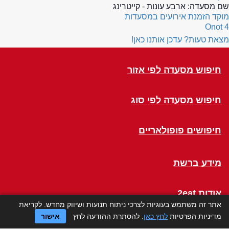
שם מסעדה:
ארבע עונות - קייטרינג
מוקד הזמנת אירועים במסעדות
4 Onot
מצאת טעות? עדכן אותנו כאן!
חיפוש מסעדה לפי אזור
חיפוש מסעדה לפי סוג
חיפושים פופולאריים
מידע ברשת
אודות 2eat
אתר זה משתמש בעוגיות לצרכי ניתוח תנועות ושיווק מחדש. לקריאת
מדיניות הפרטיות
לחץ כאן
. להסתרת ההודעה לחץ
אישור
Click a Table