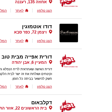
אחוזה 135, רעננה
הצג טלפון
לאתר
המלצ
דודו אוטמזגין
ויצמן 72, כפר סבא
הצג טלפון
לאתר
המלצ
דורית אפייה מבית טוב
המעיין 6, אבן יהודה
דורית האישה שאחראית לריח הנפלא ו
וקינוחים ושולחת את זה ישר לבית הלק
חשק להישאר בביתה כל הזמן.
הצג טלפון
לאתר
המלצ
דקלבאום
בית הראשונים 22, אזור התעשיה עמק חפר, עמק חפר