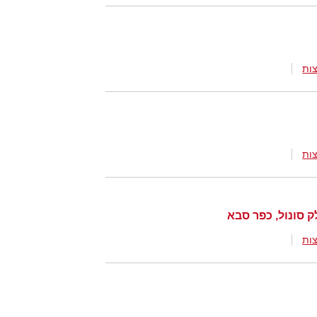
ות
ות
 סונול, כפר סבא
ות