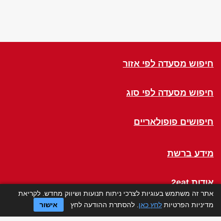
חיפוש מסעדה לפי אזור
חיפוש מסעדה לפי סוג
חיפושים פופולאריים
מידע ברשת
אודות 2eat
אתר זה משתמש בעוגיות לצרכי ניתוח תנועות ושיווק מחדש. לקריאת
מדיניות הפרטיות
לחץ כאן
. להסתרת ההודעה לחץ
אישור
Click a Table