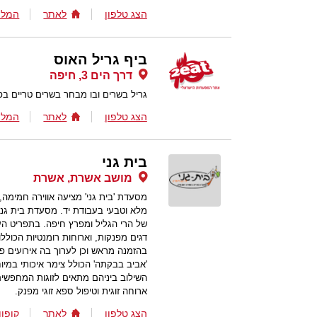
הצג טלפון
לאתר
המלצ
ביף גריל האוס
דרך הים 3, חיפה
גריל בשרים ובו מבחר בשרים טריים בפ
הצג טלפון
לאתר
המלצ
בית גני
מושב אשרת, אשרת
מסעדת 'בית גני' מציעה אווירה חמימה
מלא וטבעי בעבודת יד. מסעדת בית גני
של הרי הגליל ומפרץ חיפה. בתפריט הע
בהזמנה מראש וכן לערוך בה אירועים 
'אביב בבקתה' הכולל צימר איכותי במיו
השילוב ביניהם מתאים לזוגות המחפשים
ארוחה זוגית וטיפול ספא זוגי מפנק.
הצג טלפון
לאתר
קופון