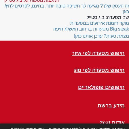
המלצות נוספות על ביג סטייק
זה העסק שלך? מגיעה לך חשיפה טובה יותר, בחינם. לפרטים לחץ/י
כאן
שם מסעדה:
ביג סטייק
מוקד הזמנת אירועים במסעדות
Big steak
מסעדות ברחוב האשלג חיפה
מצאת טעות? עדכן אותנו כאן!
חיפוש מסעדה לפי אזור
חיפוש מסעדה לפי סוג
חיפושים פופולאריים
מידע ברשת
אודות 2eat